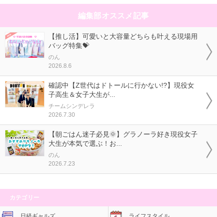
編集部オススメ記事
【推し活】可愛いと大容量どちらも叶える現場用
バッグ特集💝
のん
2026.8.6
確認中【Z世代はドトールに行かない!?】現役女
子高生＆女子大生が...
チームシンデレラ
2026.7.30
【朝ごはん迷子必見🌞】グラノーラ好き現役女子
大生が本気で選ぶ！お...
のん
2026.7.23
カテゴリー
日経ギャルズ
ライフスタイル