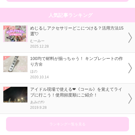
人気記事ランキング
めじるしアクセサリーどこにつける？活用方法15
選💘
むーみー
2025.12.28
100均で材料が揃っちゃう！ キンブレシートの作
り方🌼
ほの
2020.10.14
アイドル現場で使える❤《コール》を覚えてライ
ブに行こう！使用頻度順にご紹介！
あみのｻﾝ
2019.9.28
ランキング一覧を見る