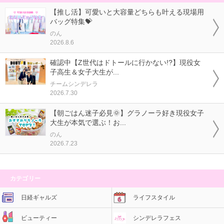
【推し活】可愛いと大容量どちらも叶える現場用
バッグ特集💝
のん
2026.8.6
確認中【Z世代はドトールに行かない!?】現役女
子高生＆女子大生が...
チームシンデレラ
2026.7.30
【朝ごはん迷子必見🌞】グラノーラ好き現役女子
大生が本気で選ぶ！お...
のん
2026.7.23
カテゴリー
日経ギャルズ
ライフスタイル
ビューティー
シンデレラフェス