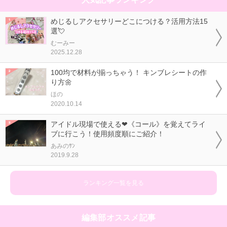
めじるしアクセサリーどこにつける？活用方法15
選💘
むーみー
2025.12.28
100均で材料が揃っちゃう！ キンブレシートの作
り方🌼
ほの
2020.10.14
アイドル現場で使える❤《コール》を覚えてライ
ブに行こう！使用頻度順にご紹介！
あみのｻﾝ
2019.9.28
ランキング一覧を見る
編集部オススメ記事