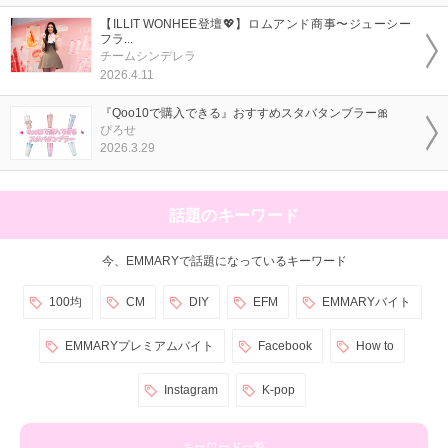
【ILLIT WONHEE登壇💖】ロムアンド商事〜ジューシー
フラ...
チームシンデレラ
2026.4.11
『Qoo10で購入できる』おすすめスタバタンブラー🎀
ぴろせ
2026.3.29
話題のキーワード
今、EMMARYで話題になっているキーワード
100均
CM
DIY
EFM
EMMARYバイト
EMMARYプレミアムバイト
Facebook
How to
Instagram
K-pop
キーワード一覧