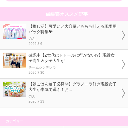
編集部オススメ記事
【推し活】可愛いと大容量どちらも叶える現場用
バッグ特集💝
のん
2026.8.6
確認中【Z世代はドトールに行かない!?】現役女
子高生＆女子大生が...
チームシンデレラ
2026.7.30
【朝ごはん迷子必見🌞】グラノーラ好き現役女子
大生が本気で選ぶ！お...
のん
2026.7.23
カテゴリー