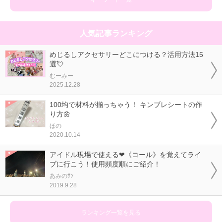
人気記事ランキング
めじるしアクセサリーどこにつける？活用方法15
選💘
むーみー
2025.12.28
100均で材料が揃っちゃう！ キンブレシートの作
り方🌼
ほの
2020.10.14
アイドル現場で使える❤《コール》を覚えてライ
ブに行こう！使用頻度順にご紹介！
あみのｻﾝ
2019.9.28
ランキング一覧を見る