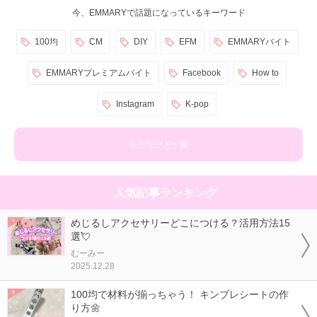
今、EMMARYで話題になっているキーワード
100均
CM
DIY
EFM
EMMARYバイト
EMMARYプレミアムバイト
Facebook
How to
Instagram
K-pop
キーワード一覧
人気記事ランキング
めじるしアクセサリーどこにつける？活用方法15
選💘
むーみー
2025.12.28
100均で材料が揃っちゃう！ キンブレシートの作
り方🌼