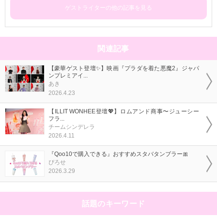
ゲストライターの他の記事を見る
関連記事
【豪華ゲスト登壇✨】映画『プラダを着た悪魔2』ジャパ
ンプレミアイ...
あき
2026.4.23
【ILLIT WONHEE登壇💖】ロムアンド商事〜ジューシー
フラ...
チームシンデレラ
2026.4.11
『Qoo10で購入できる』おすすめスタバタンブラー🎀
ぴろせ
2026.3.29
話題のキーワード