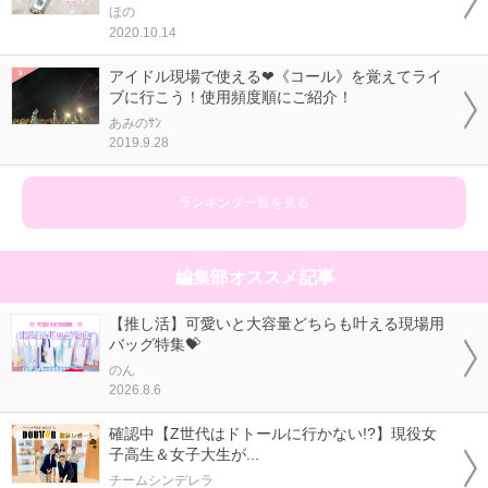
ほの
2020.10.14
アイドル現場で使える❤《コール》を覚えてライ
ブに行こう！使用頻度順にご紹介！
あみのｻﾝ
2019.9.28
ランキング一覧を見る
編集部オススメ記事
【推し活】可愛いと大容量どちらも叶える現場用
バッグ特集💝
のん
2026.8.6
確認中【Z世代はドトールに行かない!?】現役女
子高生＆女子大生が...
チームシンデレラ