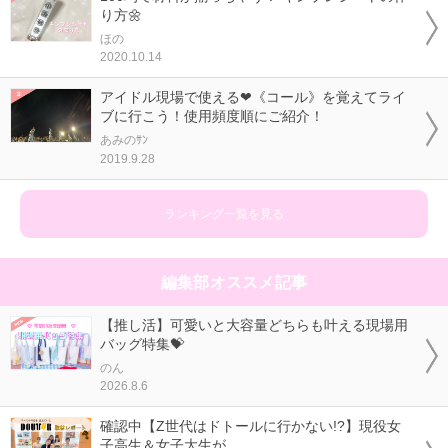
り方🌼
ほの
2020.10.14
アイドル現場で使える❤《コール》を覚えてライ
ブに行こう！使用頻度順にご紹介！
あみのｻﾝ
2019.9.28
ランキング一覧を見る
編集部オススメ記事
【推し活】可愛いと大容量どちらも叶える現場用
バッグ特集💝
のん
2026.8.6
確認中【Z世代はドトールに行かない!?】現役女
子高生＆女子大生が...