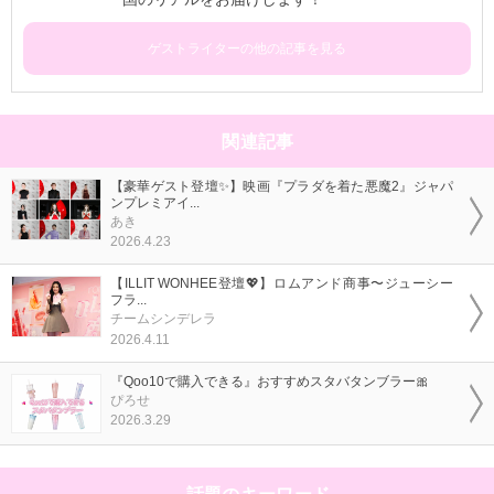
ゲストライターの他の記事を見る
関連記事
【豪華ゲスト登壇✨】映画『プラダを着た悪魔2』ジャパ
ンプレミアイ...
あき
2026.4.23
【ILLIT WONHEE登壇💖】ロムアンド商事〜ジューシー
フラ...
チームシンデレラ
2026.4.11
『Qoo10で購入できる』おすすめスタバタンブラー🎀
ぴろせ
2026.3.29
話題のキーワード