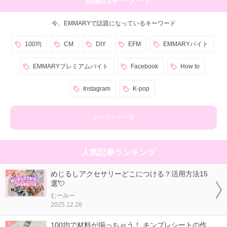
今、EMMARYで話題になっているキーワード
100均
CM
DIY
EFM
EMMARYバイト
EMMARYプレミアムバイト
Facebook
How to
Instagram
K-pop
キーワード一覧
人気記事ランキング
めじるしアクセサリーどこにつける？活用方法15
選💘
むーみー
2025.12.28
100均で材料が揃っちゃう！ キンブレシートの作