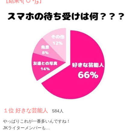
【結果٩(ˊᗜˋ*)و】
１位 好きな芸能人
584人
やっぱりこれが一番多いんですね！
JKライターメンバーも…