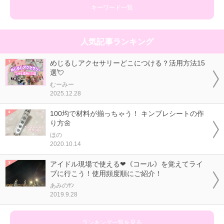
キーワード一覧
人気記事ランキング
めじるしアクセサリーどこにつける？活用方法15
選💘
むーみー
2025.12.28
100均で材料が揃っちゃう！ キンブレシートの作
り方🌼
ほの
2020.10.14
アイドル現場で使える❤《コール》を覚えてライ
ブに行こう！使用頻度順にご紹介！
あみのｻﾝ
2019.9.28
ランキング一覧を見る