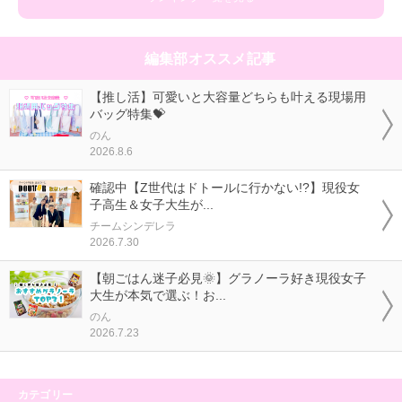
編集部オススメ記事
【推し活】可愛いと大容量どちらも叶える現場用
バッグ特集💝
のん
2026.8.6
確認中【Z世代はドトールに行かない!?】現役女
子高生＆女子大生が...
チームシンデレラ
2026.7.30
【朝ごはん迷子必見🌞】グラノーラ好き現役女子
大生が本気で選ぶ！お...
のん
2026.7.23
カテゴリー