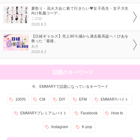
夏祭り・花火大会に着て行きたい💖女子高生・女子大生
向け私服コーデ...
このか
2026.8.3
【日経ギャルズ】売上80％減から過去最高益へ！ぴあを
救った「最後...
あき
2026.8.3
話題のキーワード
今、EMMARYで話題になっているキーワード
100均
CM
DIY
EFM
EMMARYバイト
EMMARYプレミアムバイト
Facebook
How to
Instagram
K-pop