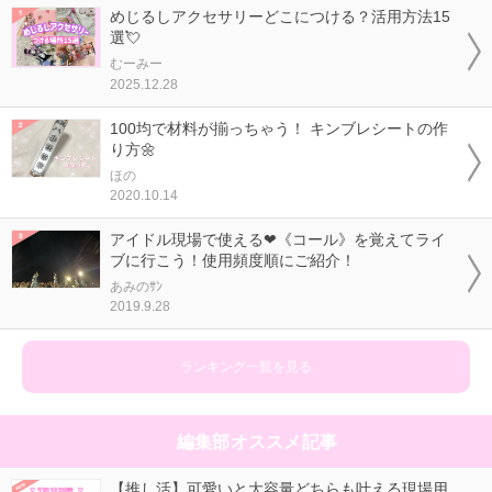
めじるしアクセサリーどこにつける？活用方法15
選💘
むーみー
2025.12.28
100均で材料が揃っちゃう！ キンブレシートの作
り方🌼
ほの
2020.10.14
アイドル現場で使える❤《コール》を覚えてライ
ブに行こう！使用頻度順にご紹介！
あみのｻﾝ
2019.9.28
ランキング一覧を見る
編集部オススメ記事
【推し活】可愛いと大容量どちらも叶える現場用