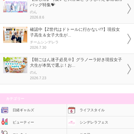
バッグ特集💝
のん
2026.8.6
確認中【Z世代はドトールに行かない!?】現役女
子高生＆女子大生が...
チームシンデレラ
2026.7.30
【朝ごはん迷子必見🌞】グラノーラ好き現役女子
大生が本気で選ぶ！お...
のん
2026.7.23
カテゴリー
日経ギャルズ
ライフスタイル
ビューティー
シンデレラフェス