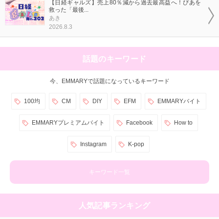
【日経ギャルズ】売上80％減から過去最高益へ！ぴあを
救った「最後...
あき
2026.8.3
話題のキーワード
今、EMMARYで話題になっているキーワード
100均
CM
DIY
EFM
EMMARYバイト
EMMARYプレミアムバイト
Facebook
How to
Instagram
K-pop
キーワード一覧
人気記事ランキング