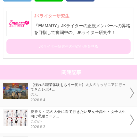
JKライター研究生
『EMMARY』JKライターの正規メンバーへの昇格
を目指して奮闘中の、JKライター研究生！！
JKライター研究生の他の記事を見る
関連記事
【憧れの職業体験をもう一度✨】大人のキッザニアに行っ
てきたレポ✈...
のん
2026.8.4
夏祭り・花火大会に着て行きたい💖女子高生・女子大生
向け私服コーデ...
このか
2026.8.3