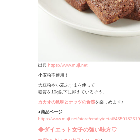
出典
https://www.muji.net
小麦粉不使用！
大豆粉や小麦ふすまを使って
糖質を10g以下に抑えているそう。
カカオの風味とナッツの食感
を楽しめます♪
●商品ページ
https://www.muji.net/store/cmdty/detail/455018261
◆ダイエット女子の強い味方♡