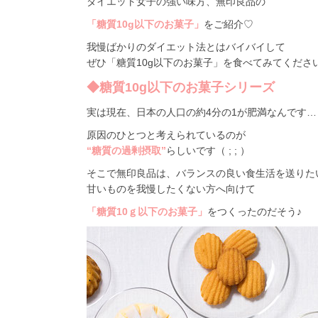
ダイエット女子の強い味方、無印良品の
「糖質10g以下のお菓子」
をご紹介♡
我慢ばかりのダイエット法とはバイバイして
ぜひ「糖質10g以下のお菓子」を食べてみてくださ
◆糖質10g以下のお菓子シリーズ
実は現在、日本の人口の約4分の1が肥満なんです…
原因のひとつと考えられているのが
“糖質の過剰摂取”
らしいです（ ; ; ）
そこで無印良品は、バランスの良い食生活を送りた
甘いものを我慢したくない方へ向けて
「糖質10ｇ以下のお菓子」
をつくったのだそう♪