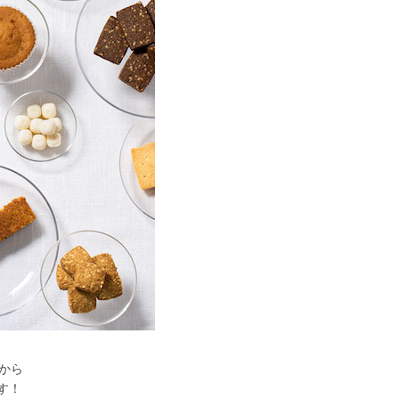
から
す！