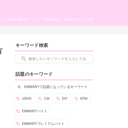
ング
JK&JD編集部メンバー
歴代編集長
EMMARYとは
TOP
キーワード検索
方
話題のキーワード
今、EMMARYで話題になっているキーワード
100均
CM
DIY
EFM
EMMARYバイト
EMMARYプレミアムバイト