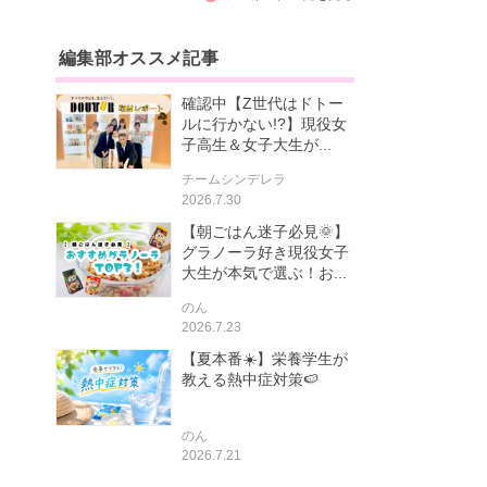
編集部オススメ記事
確認中【Z世代はドトー
ルに行かない!?】現役女
子高生＆女子大生が...
チームシンデレラ
2026.7.30
【朝ごはん迷子必見🌞】
グラノーラ好き現役女子
大生が本気で選ぶ！お...
のん
2026.7.23
【夏本番☀️】栄養学生が
教える熱中症対策🍉
のん
2026.7.21