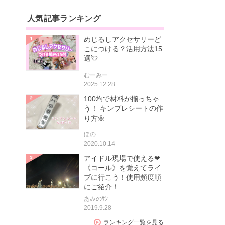
人気記事ランキング
めじるしアクセサリーど
こにつける？活用方法15
選💘
むーみー
2025.12.28
100均で材料が揃っちゃ
う！ キンブレシートの作
り方🌼
ほの
2020.10.14
アイドル現場で使える❤
《コール》を覚えてライ
ブに行こう！使用頻度順
にご紹介！
あみのｻﾝ
2019.9.28
ランキング一覧を見る