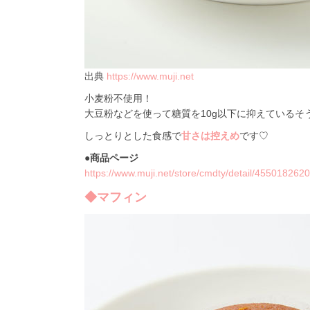
出典
https://www.muji.net
小麦粉不使用！
大豆粉などを使って糖質を10g以下に抑えているそ
しっとりとした食感で
甘さは控えめ
です♡
●商品ページ
https://www.muji.net/store/cmdty/detail/455018262
◆マフィン