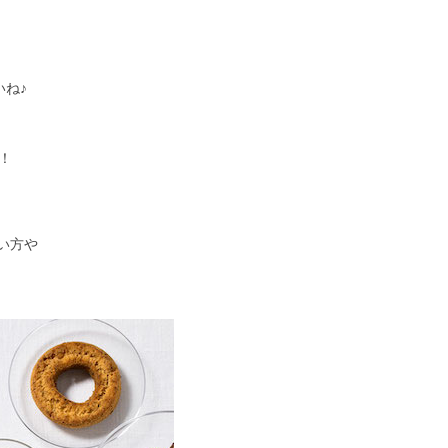
いね♪
！
い方や