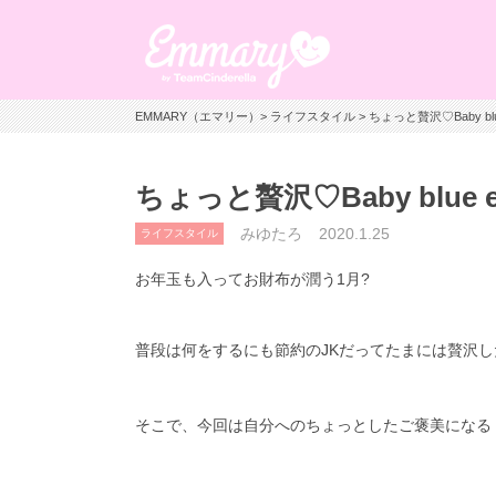
EMMARY（エマリー）
>
ライフスタイル
> ちょっと贅沢♡Baby 
ちょっと贅沢♡Baby blu
みゆたろ
2020.1.25
ライフスタイル
お年玉も入ってお財布が潤う
1
月?
普段は何をするにも節約の
JK
だってたまには贅沢し
そこで、今回は自分へのちょっとしたご褒美になる