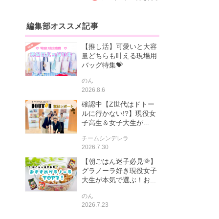
編集部オススメ記事
【推し活】可愛いと大容
量どちらも叶える現場用
バッグ特集💝
のん
2026.8.6
確認中【Z世代はドトー
ルに行かない!?】現役女
子高生＆女子大生が...
チームシンデレラ
2026.7.30
【朝ごはん迷子必見🌞】
グラノーラ好き現役女子
大生が本気で選ぶ！お...
のん
2026.7.23