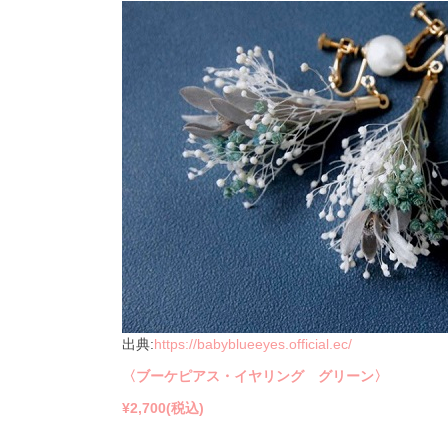
出典:
https://babyblueeyes.official.ec/
〈ブーケピアス・イヤリング グリーン〉
¥2,700(
税込)