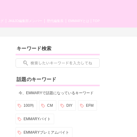
ング
JK&JD編集部メンバー
歴代編集長
EMMARYとは
TOP
キーワード検索
話題のキーワード
今、EMMARYで話題になっているキーワード
100均
CM
DIY
EFM
EMMARYバイト
EMMARYプレミアムバイト