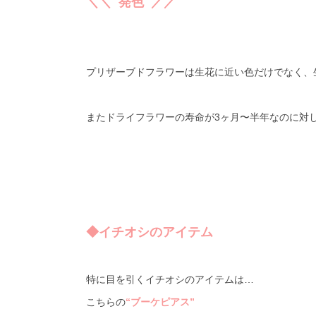
＼＼ 発色 ／／
プリザーブドフラワーは生花に近い色だけでなく、
またドライフラワーの寿命が
3
ヶ月〜半年なのに対
◆イチオシのアイテム
特に目を引くイチオシのアイテムは…
こちらの
“ブーケピアス”