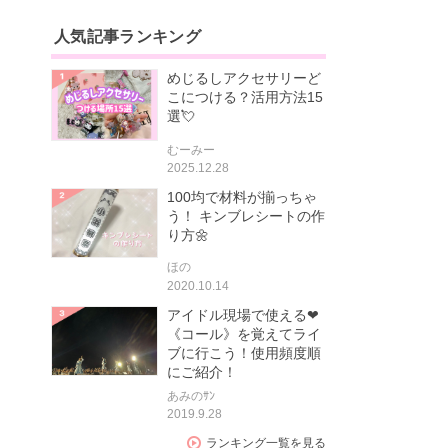
人気記事ランキング
めじるしアクセサリーど
こにつける？活用方法15
選💘
むーみー
2025.12.28
100均で材料が揃っちゃ
う！ キンブレシートの作
り方🌼
ほの
2020.10.14
アイドル現場で使える❤
《コール》を覚えてライ
ブに行こう！使用頻度順
にご紹介！
あみのｻﾝ
2019.9.28
ランキング一覧を見る