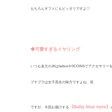
もちろんギフトにもピッタリですよ
♡
◆可愛すぎるイヤリング
いつも金欠の
JK
は
lattice
や
3COINS
でアクセサリー
プチプラは女子高生の味方ですよね…笑
《Baby blue eyes》
ですが、今回お届けする