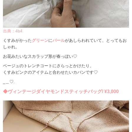
出典：4b4
くすみがかった
グリーン
に
パール
があしらわれていて、とってもお
しゃれ。
お花みたいなスカラップ形が春っぽい♡
ベージュのトレンチコートにさらっとかけたり、
くすみピンクのアイテムと合わせたいカバンです♡
_
＿♡.
◆ヴィンテージダイヤモンドスティッチバッグ/ ¥3,000