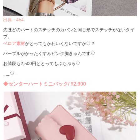
出典：4b4
先ほどのハートのステッチのカバンと同じ形でステッチがないタイ
プ。
ベロア素材
がとってもかわいくないですか♡？
パープルがかったくすみピンク胸きゅんです♡
お値段も2,500円ととってもぷちぷら♡
_
＿♡.
◆センターハートミニバック/ ¥2,900