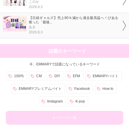
このか
2026.8.3
【日経ギャルズ】売上80％減から過去最高益へ！ぴあを
救った「最後...
あき
2026.8.3
話題のキーワード
今、EMMARYで話題になっているキーワード
100均
CM
DIY
EFM
EMMARYバイト
EMMARYプレミアムバイト
Facebook
How to
Instagram
K-pop
キーワード一覧