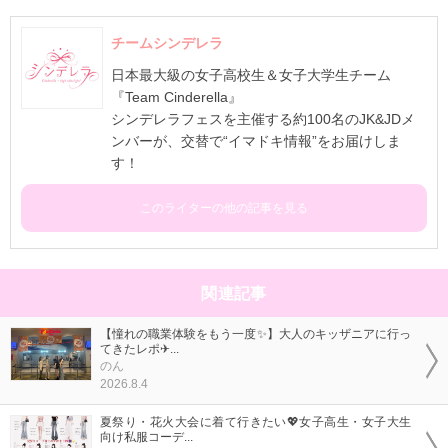
チームシンデレラ
日本最大級の女子高校生＆女子大学生チーム
『Team Cinderella』
シンデレラフェスを主催する約100名のJK&JDメ
ンバーが、交替で“イマドキ情報”をお届けしま
す！
このライターの他の記事を見る
関連記事
【憧れの職業体験をもう一度✨】大人のキッザニアに行っ
てきたレポ✈...
のん
2026.8.4
夏祭り・花火大会に着て行きたい💖女子高生・女子大生
向け私服コーデ...