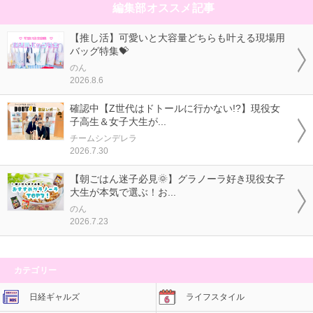
編集部オススメ記事
【推し活】可愛いと大容量どちらも叶える現場用
バッグ特集💝
のん
2026.8.6
確認中【Z世代はドトールに行かない!?】現役女
子高生＆女子大生が...
チームシンデレラ
2026.7.30
【朝ごはん迷子必見🌞】グラノーラ好き現役女子
大生が本気で選ぶ！お...
のん
2026.7.23
カテゴリー
日経ギャルズ
ライフスタイル