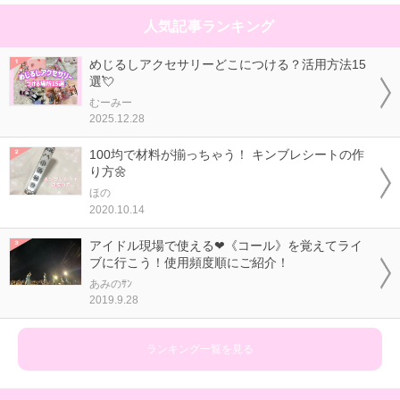
人気記事ランキング
めじるしアクセサリーどこにつける？活用方法15
選💘
むーみー
2025.12.28
100均で材料が揃っちゃう！ キンブレシートの作
り方🌼
ほの
2020.10.14
アイドル現場で使える❤《コール》を覚えてライ
ブに行こう！使用頻度順にご紹介！
あみのｻﾝ
2019.9.28
ランキング一覧を見る