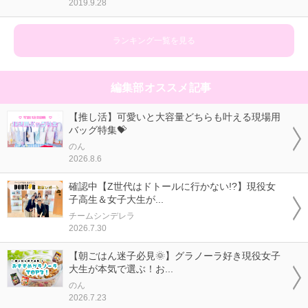
2019.9.28
ランキング一覧を見る
編集部オススメ記事
【推し活】可愛いと大容量どちらも叶える現場用
バッグ特集💝
のん
2026.8.6
確認中【Z世代はドトールに行かない!?】現役女
子高生＆女子大生が...
チームシンデレラ
2026.7.30
【朝ごはん迷子必見🌞】グラノーラ好き現役女子
大生が本気で選ぶ！お...
のん
2026.7.23