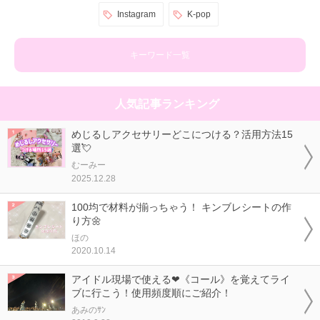
Instagram
K-pop
キーワード一覧
人気記事ランキング
めじるしアクセサリーどこにつける？活用方法15
選💘
むーみー
2025.12.28
100均で材料が揃っちゃう！ キンブレシートの作
り方🌼
ほの
2020.10.14
アイドル現場で使える❤《コール》を覚えてライ
ブに行こう！使用頻度順にご紹介！
あみのｻﾝ