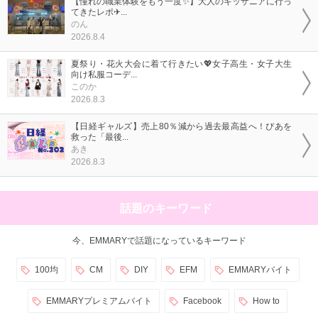
【憧れの職業体験をもう一度✨】大人のキッザニアに行っ
てきたレポ✈...
のん
2026.8.4
夏祭り・花火大会に着て行きたい💖女子高生・女子大生
向け私服コーデ...
このか
2026.8.3
【日経ギャルズ】売上80％減から過去最高益へ！ぴあを
救った「最後...
あき
2026.8.3
話題のキーワード
今、EMMARYで話題になっているキーワード
100均
CM
DIY
EFM
EMMARYバイト
EMMARYプレミアムバイト
Facebook
How to