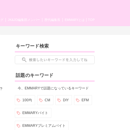
ング
JK&JD編集部メンバー
歴代編集長
EMMARYとは
TOP
キーワード検索
話題のキーワード
今、EMMARYで話題になっているキーワード
?
100均
CM
DIY
EFM
EMMARYバイト
EMMARYプレミアムバイト