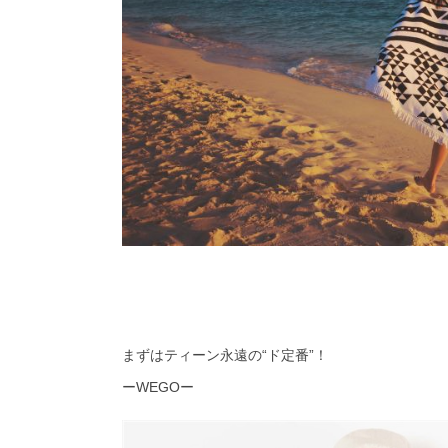
まずはティーン永遠の
“
ド定番
”
！
ー
WEGO
ー