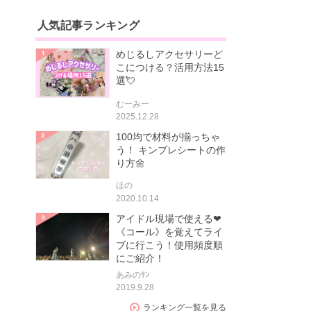
人気記事ランキング
めじるしアクセサリーど
こにつける？活用方法15
選💘
むーみー
2025.12.28
100均で材料が揃っちゃ
う！ キンブレシートの作
り方🌼
ほの
2020.10.14
アイドル現場で使える❤
《コール》を覚えてライ
ブに行こう！使用頻度順
にご紹介！
あみのｻﾝ
2019.9.28
ランキング一覧を見る