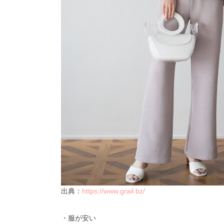
出典：
https://www.grail.bz/
・服が安い