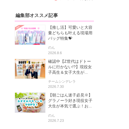
編集部オススメ記事
【推し活】可愛いと大容
量どちらも叶える現場用
バッグ特集💝
のん
2026.8.6
確認中【Z世代はドトー
ルに行かない!?】現役女
子高生＆女子大生が...
チームシンデレラ
2026.7.30
【朝ごはん迷子必見🌞】
グラノーラ好き現役女子
大生が本気で選ぶ！お...
のん
2026.7.23