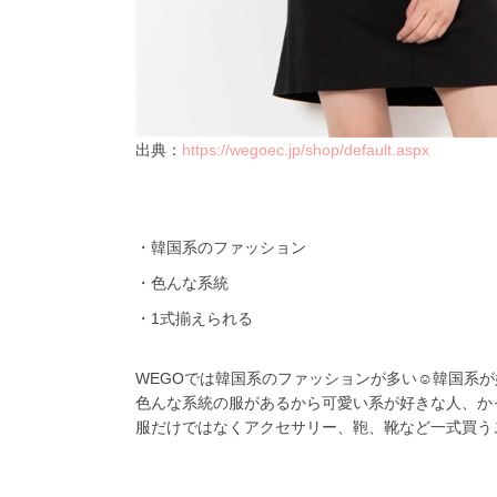
出典：
https://wegoec.jp/shop/default.aspx
・韓国系のファッション
・色んな系統
・
1
式揃えられる
WEGO
では韓国系のファッションが多い
☺️
韓国系が
色んな系統の服があるから可愛い系が好きな人、か
服だけではなくアクセサリー、鞄、靴など一式買う