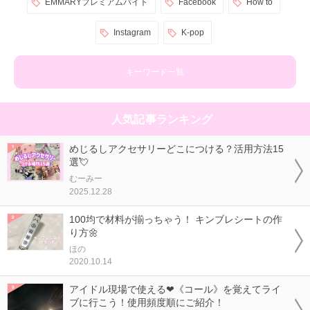
EMMARYプレミアムバイト
Facebook
How to
Instagram
K-pop
キーワード一覧
人気記事ランキング
めじるしアクセサリーどこにつける？活用方法15
選💘
むーみー
2025.12.28
100均で材料が揃っちゃう！ キンブレシートの作
り方🌼
ほの
2020.10.14
アイドル現場で使える❤《コール》を覚えてライ
ブに行こう！使用頻度順にご紹介！