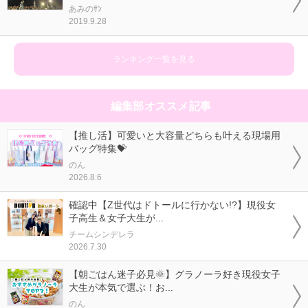
あみのｻﾝ
2019.9.28
ランキング一覧を見る
編集部オススメ記事
【推し活】可愛いと大容量どちらも叶える現場用
バッグ特集💝
のん
2026.8.6
確認中【Z世代はドトールに行かない!?】現役女
子高生＆女子大生が...
チームシンデレラ
2026.7.30
【朝ごはん迷子必見🌞】グラノーラ好き現役女子
大生が本気で選ぶ！お...
のん