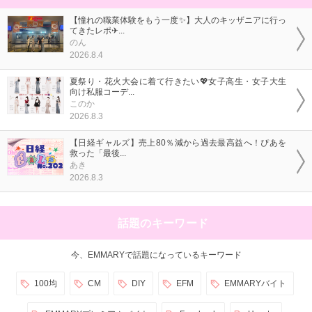
【憧れの職業体験をもう一度✨】大人のキッザニアに行っ
てきたレポ✈...
のん
2026.8.4
夏祭り・花火大会に着て行きたい💖女子高生・女子大生
向け私服コーデ...
このか
2026.8.3
【日経ギャルズ】売上80％減から過去最高益へ！ぴあを
救った「最後...
あき
2026.8.3
話題のキーワード
今、EMMARYで話題になっているキーワード
100均
CM
DIY
EFM
EMMARYバイト