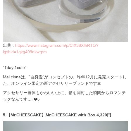
出典：
https://www.instagram.com/p/CIX38XfhRT1/?
igshid=1qkg409nkwrpm
”1day 1cute”
Mel cinnaは、”自身愛”がコンセプトの、昨年12月に発売スタートし
た、オンライン限定の新アクセサリーブランドです🎀
アクセサリー自体もかわいい上に、箱を開封した瞬間からロマンチ
ックなんです…⸜❤️⸝‍
5.【Mr.CHEESCAKE】Mr.CHEESCAKE with Box 4,320円