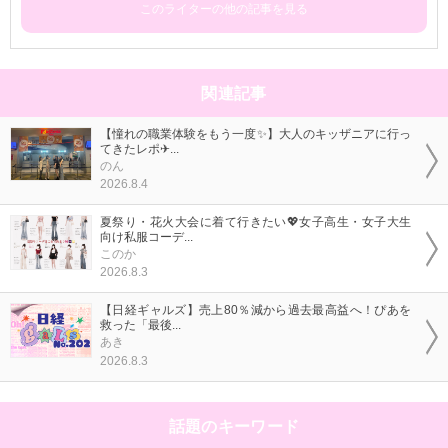
このライターの他の記事を見る
関連記事
【憧れの職業体験をもう一度✨】大人のキッザニアに行っ
てきたレポ✈...
のん
2026.8.4
夏祭り・花火大会に着て行きたい💖女子高生・女子大生
向け私服コーデ...
このか
2026.8.3
【日経ギャルズ】売上80％減から過去最高益へ！ぴあを
救った「最後...
あき
2026.8.3
話題のキーワード