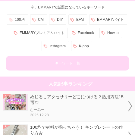
今、EMMARYで話題になっているキーワード
100均
CM
DIY
EFM
EMMARYバイト
EMMARYプレミアムバイト
Facebook
How to
Instagram
K-pop
キーワード一覧
人気記事ランキング
めじるしアクセサリーどこにつける？活用方法15
選💘
むーみー
2025.12.28
100均で材料が揃っちゃう！ キンブレシートの作
り方🌼