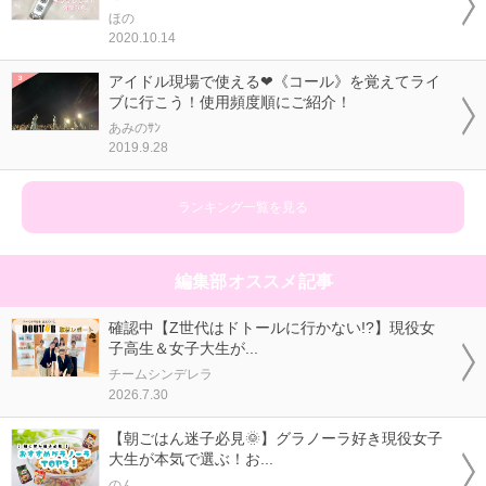
ほの
2020.10.14
アイドル現場で使える❤《コール》を覚えてライ
ブに行こう！使用頻度順にご紹介！
あみのｻﾝ
2019.9.28
ランキング一覧を見る
編集部オススメ記事
確認中【Z世代はドトールに行かない!?】現役女
子高生＆女子大生が...
チームシンデレラ
2026.7.30
【朝ごはん迷子必見🌞】グラノーラ好き現役女子
大生が本気で選ぶ！お...
のん