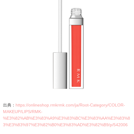
出典：
https://onlineshop.rmkrmk.com/ja/Root-Category/COLOR-
MAKEUP/LIPS/RMK-
%E3%82%AB%E3%83%A9%E3%83%BC%E3%83%AA%E3%83%8
3%E3%83%97%E3%82%B0%E3%83%AD%E3%82%B9/p/542006