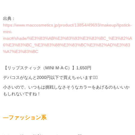
出典：
https://www.maccosmetics.jp/product/13854/49693/makeup/lipstick-
mini-
mac#/shade/%E3%83%AB%E3%83%93%E3%83%BC_%E3%82%A
6%E3%83%BC_%E3%83%88%E3%83%BC%E3%82%AD%E3%83
%A7%E3%83%BC
【リップスティック（MINI M·A·C）】1,650円
デパコスがなんと2000円以下で買えちゃいます✊🏻
小さいので、いつもは挑戦しなさそうなカラーをあげるのもいいか
もしれないですね！
―ファッション系