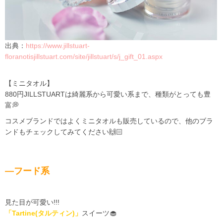
出典：
https://www.jillstuart-
floranotisjillstuart.com/site/jillstuart/s/j_gift_01.aspx
【ミニタオル】
880円JILLSTUARTは綺麗系から可愛い系まで、種類がとっても豊
富💭
コスメブランドではよくミニタオルも販売しているので、他のブラ
ンドもチェックしてみてください🙌🏻
―フード系
見た目が可愛い!!!
「Tartine(タルティン)」
スイーツ🧁