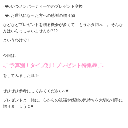
⸜❤️⸝‍いつメンパーティーでのプレゼント交換
⸜❤️⸝‍お世話になった方への感謝の贈り物
などなどプレゼントを贈る機会が多くて、もうネタ切れ…。そんな
方はいらっしゃいませんか???
というわけで！
今回は、
˗ˏˋ 予算別！タイプ別！プレゼント特集🎁 ˎˊ˗
をしてみました✊🏻✨
ぜひぜひ参考にしてみてください~🌟
プレゼントと一緒に、心からの祝福や感謝の気持ちを大切な相手に
贈りましょう☺️♥️