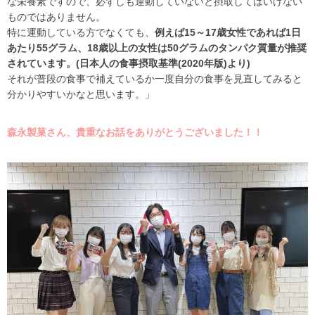
な栄養素ですので、必ずしも運動していないと摂取してはいけない
ものではありません。
特に運動している方でなくても、
例えば
1
5
～
1
7
歳女性であれば
1
日
あたり
5
5
グラム、
1
8
歳以上の女性は
5
0
グラムのタンパク質
量が推奨
されています。
(
日本人の食事摂取基準
(2020
年版
)
より
)
それが普段の食事で補えているか一度自分の食事を見直してみると
分かりやすいかなと思います。」
森永製菓さん、貴重なお話をありがとうございました！！