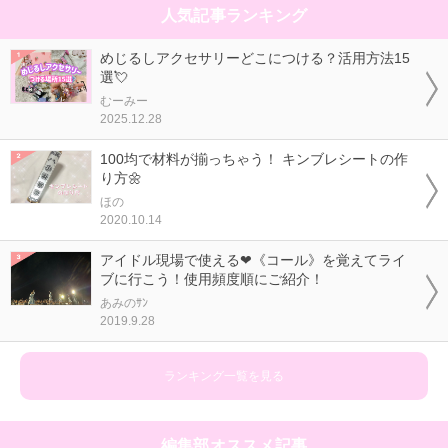
人気記事ランキング
めじるしアクセサリーどこにつける？活用方法15
選💘
むーみー
2025.12.28
100均で材料が揃っちゃう！ キンブレシートの作
り方🌼
ほの
2020.10.14
アイドル現場で使える❤《コール》を覚えてライ
ブに行こう！使用頻度順にご紹介！
あみのｻﾝ
2019.9.28
ランキング一覧を見る
編集部オススメ記事