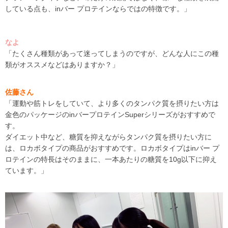
している点も、
inバー プロテインならではの特徴です
。」
なよ
「たくさん種類があって迷ってしまうのですが、どんな人にこの種
類がオススメなどはありますか？」
佐藤さん
「運動や筋トレをしていて、より多くの
タンパク質
を
摂りたい
方は
金色のパッケージの
i
n
バープロテイン
S
uper
シリーズ
がおすすめで
す
。
ダイエット中など、糖質を抑えながら
タンパク質
を
摂りたい
方に
は、
ロカボタイプの
商品がおすすめです。
ロカボタイプはinバー プ
ロテインの特長はそのままに、
一本あたりの糖質を
10g以下に抑え
ています
。」