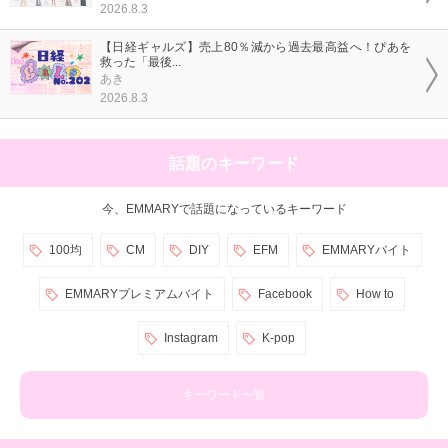
2026.8.3
【日経ギャルズ】売上80％減から過去最高益へ！ぴあを
救った「最後...
あき
2026.8.3
話題のキーワード
今、EMMARYで話題になっているキーワード
100均
CM
DIY
EFM
EMMARYバイト
EMMARYプレミアムバイト
Facebook
How to
Instagram
K-pop
キーワード一覧