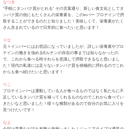
なつき
“手軽にタンパク質がとれる” その言葉通り、新しい食文化としてタ
ンパク質の他にもたくさんの栄養素を、この
inバー プロテイン
で摂
取することができるのだと知りました！美味しくて、栄養素がたく
さん含まれているので日常的に食べたいと思います！
りな
元々インバーにはお世話になっていましたが、詳しい栄養素やプロ
テインの働きを強めるEルチンの存在の事までは知らなかったの
で、これから食べる時それらを意識して摂取できるなと思いまし
た！現代の私達には足りないタンパク質を積極的に摂れるのでこれ
からも食べ続けたいと思います！
りこ
プロテインバーは運動している人が食べるものではなく私たちに不
足しているタンパク質を補ってくれるものなのでこれから食べてい
きたいなと思いました！様々な種類があるので自分のお気に入りを
見つけたいです！
なよ
今回は貴重なお話を有難う御座いました！ジュニアタイプは通常の