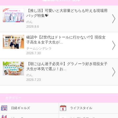
【推し活】可愛いと大容量どちらも叶える現場用
バッグ特集💝
のん
2026.8.6
確認中【Z世代はドトールに行かない!?】現役女
子高生＆女子大生が...
チームシンデレラ
2026.7.30
【朝ごはん迷子必見🌞】グラノーラ好き現役女子
大生が本気で選ぶ！お...
のん
2026.7.23
カテゴリー
日経ギャルズ
ライフスタイル