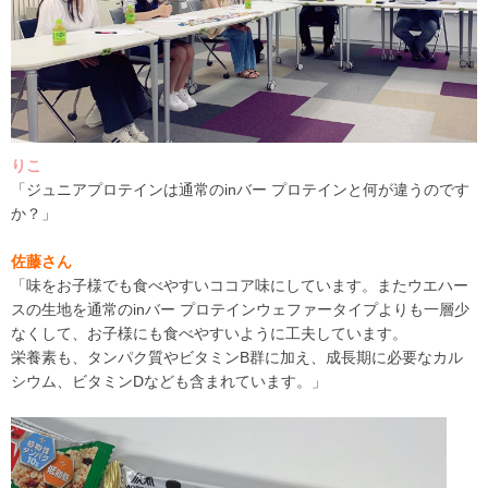
りこ
「ジュニアプロテインは通常の
inバー プロテインと何が違うのです
か
？」
佐藤さん
「味をお子様でも食べやすいココア味にしています。またウエハー
スの生地を通常の
inバー プロテイン
ウェファータイプ
よりも
一層少
なくして、お子様にも食べやすいように工夫しています。
栄養素も、タンパク質や
ビタミンB群に加え、
成長期に必要なカル
シウム、
ビタミンD
なども含まれています。」