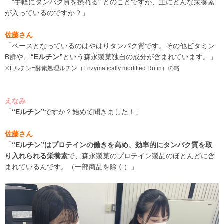
「”
手軽にタンパク質を摂れる” とのことですが、主に
どんな栄養素
が入っているのですか？」
佐藤さん
「ベースとなっているのはやはり
タンパク質です。その他ビタミン
B群や、
“Eルチン”
という森永製菓独自の成分が含まれています。」
※Eルチン=酵素処理ルチン（Enzymatically modified Rutin）の略
えなみ
「
“Eルチン”
ですか？始めて聞きました！」
佐藤さん
「
“Eルチン”
はプロテインの働きを高め、効率的にタンパク質を取
り入れられる栄養素
で、森永製菓のプロテイン製品のほとんどに含
まれているんです。（一部商品を除く）」