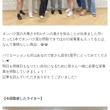
タンパク質
の大事さやEルチンの凄さを知ることが出来ました🥺✨
たった1本で
タンパク質
が摂取できてほかの栄養素も入ってるとは、
なんて素晴らしい商品…😭😭
バリエーションも沢山あるので皆さん是非1度手にとってみてくださ
い💓
明日も明後日もなりたい自分になるために皆さん一緒に必要な栄養
素を摂取していきましょう！
記事を読んでいただきありがとうございました✨
【今回取材したライター】