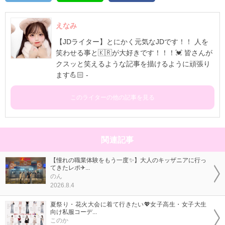
えなみ
【JDライター】とにかく元気なJDです！！ 人を
笑わせる事と🇰🇷が大好きです！！！💓 皆さんが
クスッと笑えるような記事を描けるように頑張り
ます💪🏻 -
このライターの他の記事を見る
関連記事
【憧れの職業体験をもう一度✨】大人のキッザニアに行っ
てきたレポ✈...
のん
2026.8.4
夏祭り・花火大会に着て行きたい💖女子高生・女子大生
向け私服コーデ...
このか