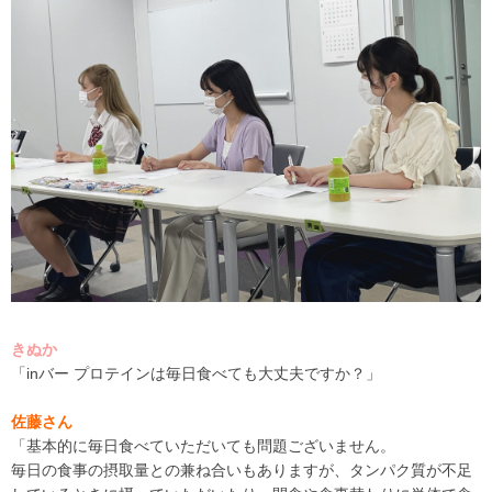
きぬか
「
inバー プロテインは
毎日食べても大丈夫ですか？」
佐藤さん
「基本的に毎日食べていただいても問題ございません。
毎日の
食事の摂取量との兼ね合いもありま
すが
、タンパク質が不足