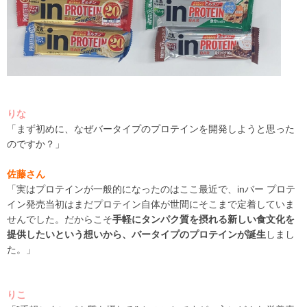
りな
「まず初めに、なぜバータイプのプロテインを開発しようと思った
のですか？」
佐藤さん
「実はプロテインが一般的になったのはここ最近で、
inバー プロテ
イン
発売当初はまだプロテイン自体が世間にそこまで定着していま
せんでした。だからこそ
手軽にタンパク質を摂れる新しい食文化を
提供したいという想いから、バータイプのプロテインが誕生
しまし
た。」
りこ