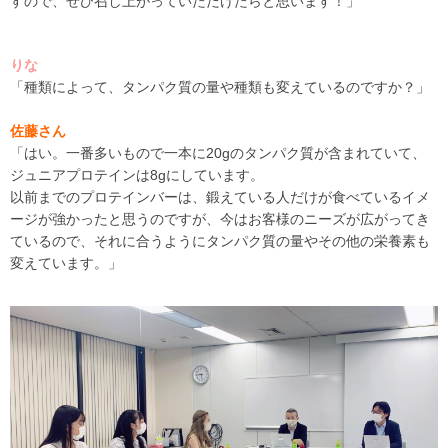
すので、ぜひ召し上がっていただけたらと思います！
」
りな
「種類によって、
タンパク質
の量や種類も変えているのですか？」
佐藤さん
「はい。一番多いもので一本に
20gのタンパク質が含まれていて、
ジュニアプロテイン
は
8
g
に
して
います。
以前までのプロテインバーは、鍛えている人だけが食べているイメ
ージが強かったと思うのですが、今はお客様のニーズが広がってき
ているので、それに合うように
タンパク質の量やその他の栄養素
も
変えています。」