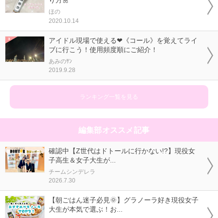
り方🌼
ほの
2020.10.14
アイドル現場で使える❤《コール》を覚えてライ
ブに行こう！使用頻度順にご紹介！
あみのｻﾝ
2019.9.28
ランキング一覧を見る
編集部オススメ記事
確認中【Z世代はドトールに行かない!?】現役女
子高生＆女子大生が...
チームシンデレラ
2026.7.30
【朝ごはん迷子必見🌞】グラノーラ好き現役女子
大生が本気で選ぶ！お...