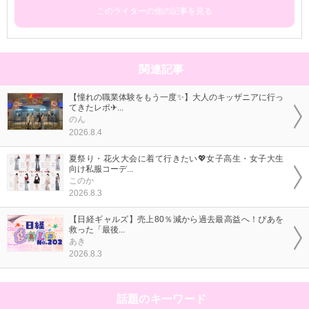
このライターの他の記事を見る
関連記事
【憧れの職業体験をもう一度✨】大人のキッザニアに行っ
てきたレポ✈...
のん
2026.8.4
夏祭り・花火大会に着て行きたい💖女子高生・女子大生
向け私服コーデ...
このか
2026.8.3
【日経ギャルズ】売上80％減から過去最高益へ！ぴあを
救った「最後...
あき
2026.8.3
話題のキーワード