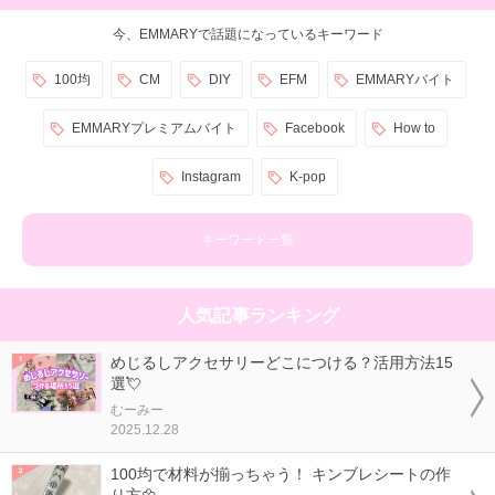
今、EMMARYで話題になっているキーワード
100均
CM
DIY
EFM
EMMARYバイト
EMMARYプレミアムバイト
Facebook
How to
Instagram
K-pop
キーワード一覧
人気記事ランキング
めじるしアクセサリーどこにつける？活用方法15
選💘
むーみー
2025.12.28
100均で材料が揃っちゃう！ キンブレシートの作