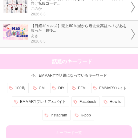
向け私服コーデ...
このか
2026.8.3
【日経ギャルズ】売上80％減から過去最高益へ！ぴあを
救った「最後...
あき
2026.8.3
話題のキーワード
今、EMMARYで話題になっているキーワード
100均
CM
DIY
EFM
EMMARYバイト
EMMARYプレミアムバイト
Facebook
How to
Instagram
K-pop
キーワード一覧