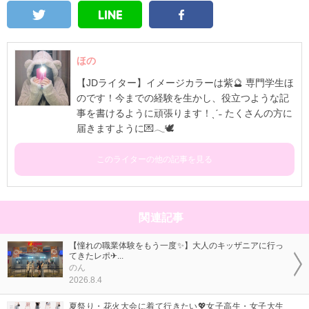
ほの
【JDライター】イメージカラーは紫🔮 専門学生ほ
のです！今までの経験を生かし、役立つような記
事を書けるように頑張ります！ˎˊ˗ たくさんの方に
届きますように💌𓂃🕊
このライターの他の記事を見る
関連記事
【憧れの職業体験をもう一度✨】大人のキッザニアに行っ
てきたレポ✈...
のん
2026.8.4
夏祭り・花火大会に着て行きたい💖女子高生・女子大生