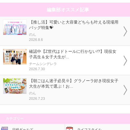
編集部オススメ記事
【推し活】可愛いと大容量どちらも叶える現場用
バッグ特集💝
のん
2026.8.6
確認中【Z世代はドトールに行かない!?】現役女
子高生＆女子大生が...
チームシンデレラ
2026.7.30
【朝ごはん迷子必見🌞】グラノーラ好き現役女子
大生が本気で選ぶ！お...
のん
2026.7.23
カテゴリー
日経ギャルズ
ライフスタイル