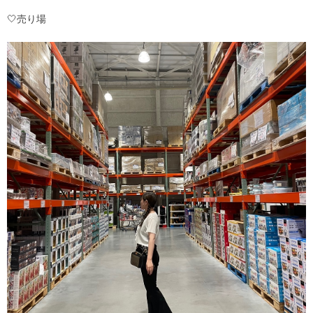
‎🤍売り場