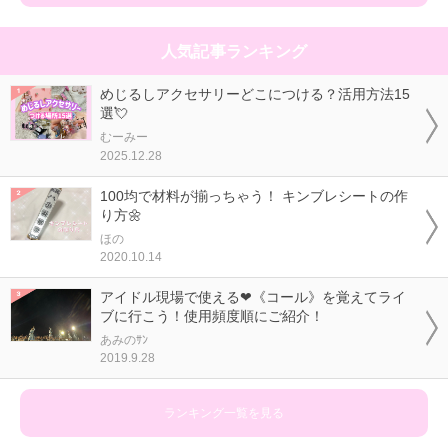
人気記事ランキング
めじるしアクセサリーどこにつける？活用方法15
選💘
むーみー
2025.12.28
100均で材料が揃っちゃう！ キンブレシートの作
り方🌼
ほの
2020.10.14
アイドル現場で使える❤《コール》を覚えてライ
ブに行こう！使用頻度順にご紹介！
あみのｻﾝ
2019.9.28
ランキング一覧を見る