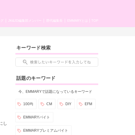
ング
JK&JD編集部メンバー
歴代編集長
EMMARYとは
TOP
キーワード検索
話題のキーワード
今、EMMARYで話題になっているキーワード
100均
CM
DIY
EFM
EMMARYバイト
にし
EMMARYプレミアムバイト