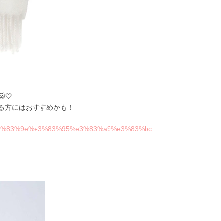
🤍
る方にはおすすめかも！
/all/%e3%83%9e%e3%83%95%e3%83%a9%e3%83%bc