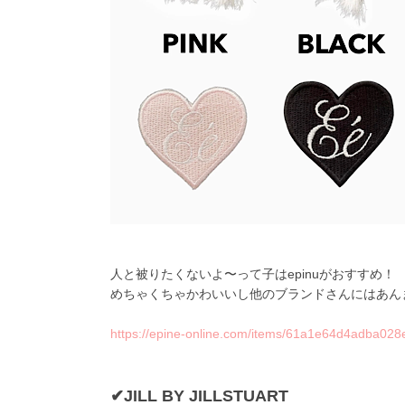
人と被りたくないよ〜って子はepinuがおすすめ！
めちゃくちゃかわいいし他のブランドさんにはあん
https://epine-online.com/items/61a1e64d4adba02
✔JILL BY JILLSTUART