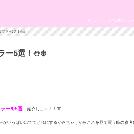
カテゴリー
人気記事ランキ
フラー5選！⛄️❄️
5選！⛄️❄️
ラーを5選
紹介します！！✍🏻
ーがいっぱい出ててどれにするか迷ちゃうからこれを見て買う時の参考