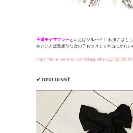
王道モテマフラー
といえばジルバイ！ 私服にはもち
冬といえば量産型な女の子もつけてて本当にかわい
https://store.saneibd.com/all/jj/jj-other/125329800
✔Treat urself