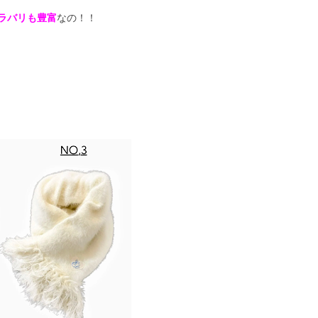
ラバリも豊富
なの！！