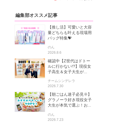
編集部オススメ記事
【推し活】可愛いと大容
量どちらも叶える現場用
バッグ特集💝
のん
2026.8.6
確認中【Z世代はドトー
ルに行かない!?】現役女
子高生＆女子大生が...
チームシンデレラ
2026.7.30
【朝ごはん迷子必見🌞】
グラノーラ好き現役女子
大生が本気で選ぶ！お...
のん
2026.7.23