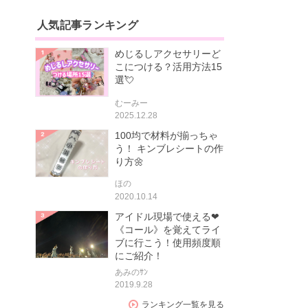
人気記事ランキング
めじるしアクセサリーど
こにつける？活用方法15
選💘
むーみー
2025.12.28
100均で材料が揃っちゃ
う！ キンブレシートの作
り方🌼
ほの
2020.10.14
アイドル現場で使える❤
《コール》を覚えてライ
ブに行こう！使用頻度順
にご紹介！
あみのｻﾝ
2019.9.28
ランキング一覧を見る