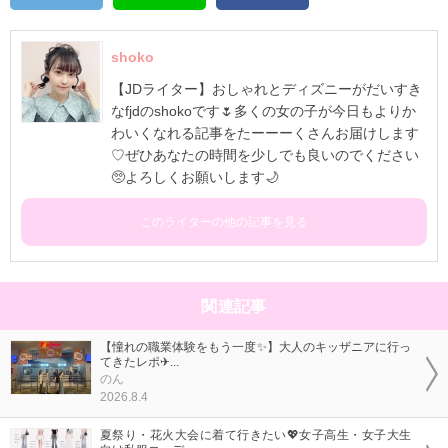
shoko
【JDライター】おしゃれとディズニーがだいすき
なfjdのshokoです🌷多くの女の子が今日もよりか
わいくなれる記事をたーーーくさんお届けします
♡ぜひあなたの時間を少しでも良いのでください
🥺よろしくお願いします🌙
このライターの他の記事を見る
関連記事
【憧れの職業体験をもう一度✨】大人のキッザニアに行っ
てきたレポ✈...
のん
2026.8.4
夏祭り・花火大会に着て行きたい💖女子高生・女子大生