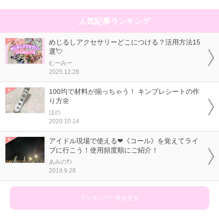
人気記事ランキング
めじるしアクセサリーどこにつける？活用方法15
選💘
むーみー
2025.12.28
100均で材料が揃っちゃう！ キンブレシートの作
り方🌼
ほの
2020.10.14
アイドル現場で使える❤《コール》を覚えてライ
ブに行こう！使用頻度順にご紹介！
あみのｻﾝ
2019.9.28
ランキング一覧を見る