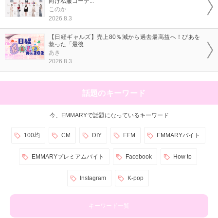
向け私服コーデ...
このか
2026.8.3
【日経ギャルズ】売上80％減から過去最高益へ！ぴあを
救った「最後...
あき
2026.8.3
話題のキーワード
今、EMMARYで話題になっているキーワード
100均
CM
DIY
EFM
EMMARYバイト
EMMARYプレミアムバイト
Facebook
How to
Instagram
K-pop
キーワード一覧