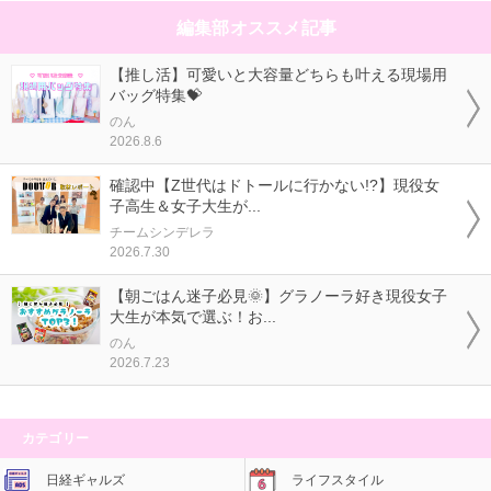
編集部オススメ記事
【推し活】可愛いと大容量どちらも叶える現場用
バッグ特集💝
のん
2026.8.6
確認中【Z世代はドトールに行かない!?】現役女
子高生＆女子大生が...
チームシンデレラ
2026.7.30
【朝ごはん迷子必見🌞】グラノーラ好き現役女子
大生が本気で選ぶ！お...
のん
2026.7.23
カテゴリー
日経ギャルズ
ライフスタイル