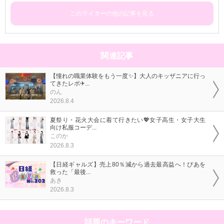
このライターの他の記事を見る
関連記事
【憧れの職業体験をもう一度✨】大人のキッザニアに行っ
てきたレポ✈...
のん
2026.8.4
夏祭り・花火大会に着て行きたい💖女子高生・女子大生
向け私服コーデ...
このか
2026.8.3
【日経ギャルズ】売上80％減から過去最高益へ！ぴあを
救った「最後...
あき
2026.8.3
話題のキーワード