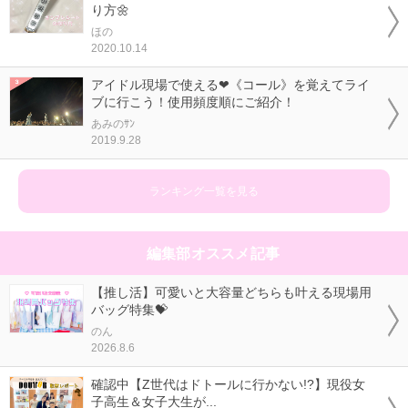
り方🌼
ほの
2020.10.14
アイドル現場で使える❤《コール》を覚えてライ
ブに行こう！使用頻度順にご紹介！
あみのｻﾝ
2019.9.28
ランキング一覧を見る
編集部オススメ記事
【推し活】可愛いと大容量どちらも叶える現場用
バッグ特集💝
のん
2026.8.6
確認中【Z世代はドトールに行かない!?】現役女
子高生＆女子大生が...