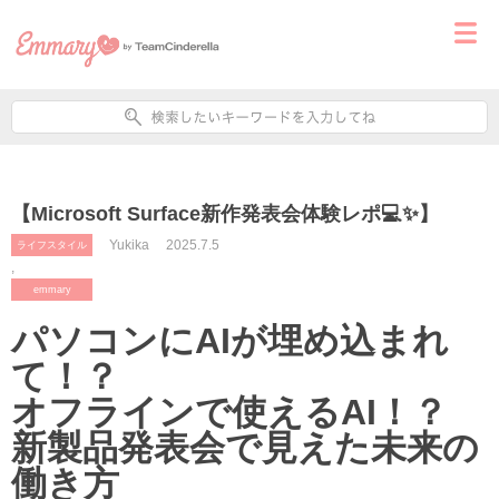
【Microsoft Surface新作発表会体験レポ💻✨】
Yukika
2025.7.5
ライフスタイル
,
emmary
パソコンにAIが埋め込まれ
て！？
オフラインで使えるAI！？
新製品発表会で見えた未来の
働き方