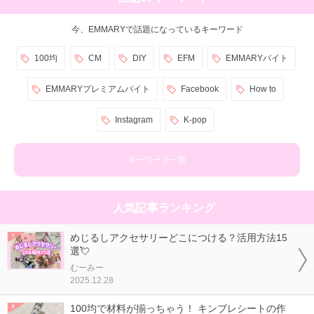
今、EMMARYで話題になっているキーワード
100均
CM
DIY
EFM
EMMARYバイト
EMMARYプレミアムバイト
Facebook
How to
Instagram
K-pop
キーワード一覧
人気記事ランキング
めじるしアクセサリーどこにつける？活用方法15
選💘
むーみー
2025.12.28
100均で材料が揃っちゃう！ キンブレシートの作