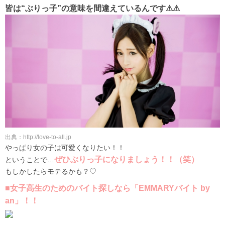
皆は“ぶりっ子”の意味を間違えているんです⚠⚠
出典：http://love-to-all.jp
やっぱり女の子は可愛くなりたい！！
ぜひぶりっ子になりましょう！！（笑）
ということで…
もしかしたらモテるかも？♡
■女子高生のためのバイト探しなら「EMMARYバイト by
an」！！