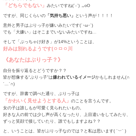
「どちらでもない」
みたいですね(´-`) .｡oO
ですが、同じくらいの
「気持ち悪い」
という声が！！！！
意外と男子はぶりっ子が嫌いみたいです(´･ω･`)
でも「大嫌い」はそこまでいないみたいですね…
そして「ぶっちゃけ好き」が14%ということは、
好みは別れるようです(ㅇㅁㅇ川
《あなたはぶりっ子？》
自分を振り返るとどうですか？？
皆が想像する“ぶりっ子”は
嫌われているイメージ
かもしれません(∩
´﹏`∩)
ですが、辞書で調べた通り、ぶりっ子は
「かわいく見せようとする人」
のことを言うんです。
女の子は誰しもが可愛く見られたいもの。
好きな人の前では少し声が高くなったり、上目遣いをしてみたり、
ずっと笑顔で接していたり、誰でもしますよね？？
と、いうことは、皆がぶりっ子なのでは？と私は思います( ´﹀` )