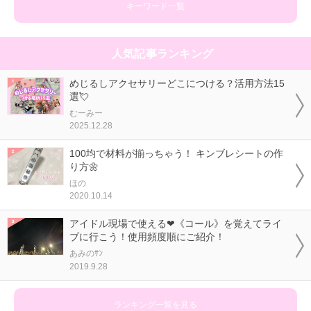
キーワード一覧
人気記事ランキング
めじるしアクセサリーどこにつける？活用方法15
選💘
むーみー
2025.12.28
100均で材料が揃っちゃう！ キンブレシートの作
り方🌼
ほの
2020.10.14
アイドル現場で使える❤《コール》を覚えてライ
ブに行こう！使用頻度順にご紹介！
あみのｻﾝ
2019.9.28
ランキング一覧を見る