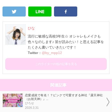
ひな
流行に敏感な高校3年生☆ オシャレもメイクも
色々なのします♪ 皆が読みたい！と思える記事を
たくさん書いていきたいです！
Twitter：
@by_mpp12
このライターの他の記事を見る
関連記事
恋愛成就で有名！？ピンクで可愛すぎる神社『露天神社
（お初天神）』...
ぴろせ
2026.3.31