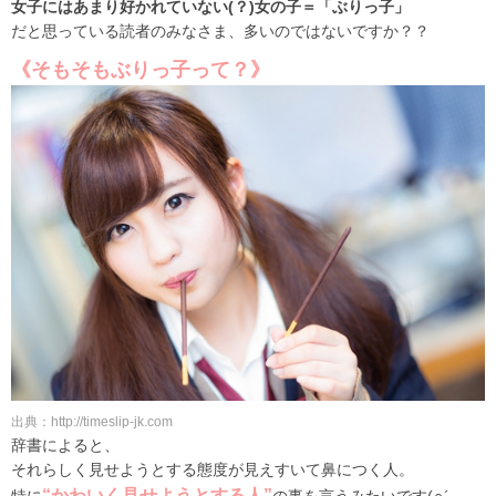
女子にはあまり好かれていない(？)女の子＝「ぶりっ子」
だと思っている読者のみなさま、多いのではないですか？？
《そもそもぶりっ子って？》
出典：http://timeslip-jk.com
辞書によると、
それらしく見せようとする態度が見えすいて鼻につく人。
“かわいく見せようとする人”