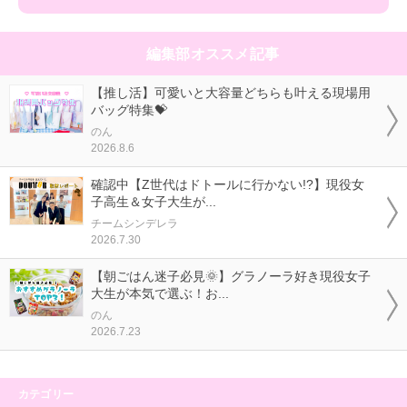
編集部オススメ記事
【推し活】可愛いと大容量どちらも叶える現場用
バッグ特集💝
のん
2026.8.6
確認中【Z世代はドトールに行かない!?】現役女
子高生＆女子大生が...
チームシンデレラ
2026.7.30
【朝ごはん迷子必見🌞】グラノーラ好き現役女子
大生が本気で選ぶ！お...
のん
2026.7.23
カテゴリー