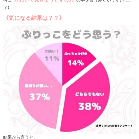
特に
の事を言うみたいです(∩´﹏
`∩)
《気になる結果は？？》
結果から言うと、