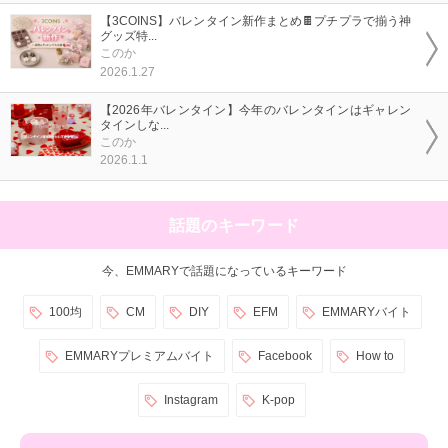
【3COINS】バレンタイン新作まとめ🍫プチプラで揃う神
グッズ特...
このか
2026.1.27
【2026年バレンタイン】今年のバレンタインはギャレン
タインしな...
このか
2026.1.1
話題のキーワード
今、EMMARYで話題になっているキーワード
100均
CM
DIY
EFM
EMMARYバイト
EMMARYプレミアムバイト
Facebook
How to
Instagram
K-pop