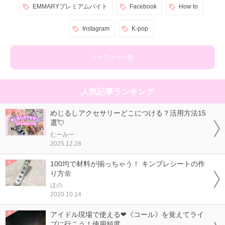
EMMARYプレミアムバイト
Facebook
How to
Instagram
K-pop
キーワード一覧
人気記事ランキング
めじるしアクセサリーどこにつける？活用方法15
選💘
むーみー
2025.12.28
100均で材料が揃っちゃう！ キンブレシートの作
り方🌼
ほの
2020.10.14
アイドル現場で使える❤《コール》を覚えてライ
ブに行こう！使用頻度...