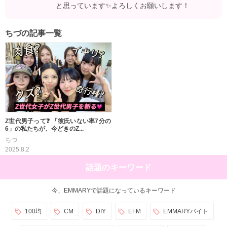
と思っています✨よろしくお願いします！
ちづの記事一覧
Z世代男子って❓ 「彼氏いない率7分の
6」の私たちが、今どきのZ...
ちづ
2025.8.2
話題のキーワード
今、EMMARYで話題になっているキーワード
100均
CM
DIY
EFM
EMMARYバイト