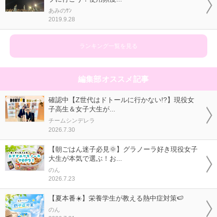
あみのｻﾝ
2019.9.28
ランキング一覧を見る
編集部オススメ記事
確認中【Z世代はドトールに行かない!?】現役女
子高生＆女子大生が...
チームシンデレラ
2026.7.30
【朝ごはん迷子必見🌞】グラノーラ好き現役女子
大生が本気で選ぶ！お...
のん
2026.7.23
【夏本番☀️】栄養学生が教える熱中症対策🍉
のん