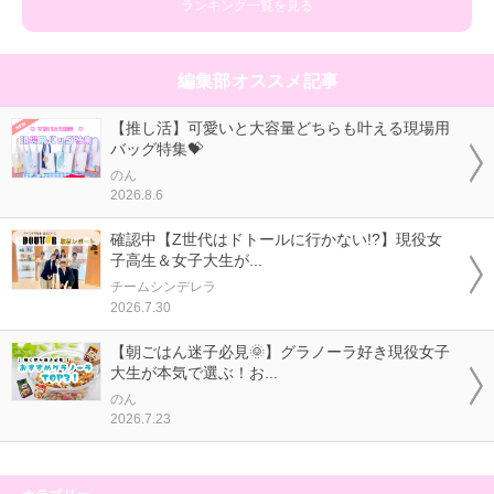
ランキング一覧を見る
編集部オススメ記事
【推し活】可愛いと大容量どちらも叶える現場用
バッグ特集💝
のん
2026.8.6
確認中【Z世代はドトールに行かない!?】現役女
子高生＆女子大生が...
チームシンデレラ
2026.7.30
【朝ごはん迷子必見🌞】グラノーラ好き現役女子
大生が本気で選ぶ！お...
のん
2026.7.23