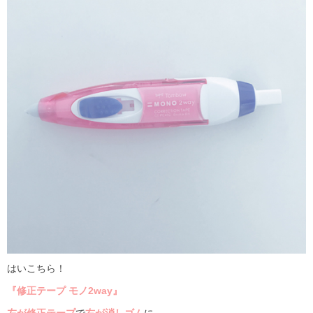
はいこちら！
『修正テープ モノ2way』
左が修正テープ
で
右が消しゴム
に