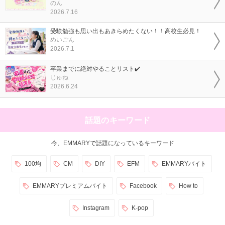
のん
2026.7.16
受験勉強も思い出もあきらめたくない！！高校生必見！
めいごん
2026.7.1
卒業までに絶対やることリスト✔️
じゅね
2026.6.24
話題のキーワード
今、EMMARYで話題になっているキーワード
100均
CM
DIY
EFM
EMMARYバイト
EMMARYプレミアムバイト
Facebook
How to
Instagram
K-pop