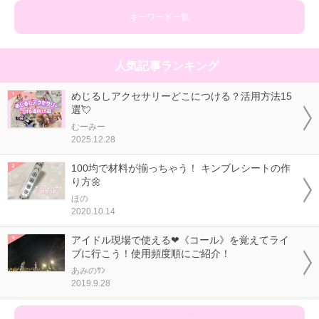
キーワード一覧
人気記事ランキング
めじるしアクセサリーどこにつける？活用方法15
選💘
むーみー
2025.12.28
100均で材料が揃っちゃう！ キンブレシートの作
り方🌼
ほの
2020.10.14
アイドル現場で使える❤《コール》を覚えてライ
ブに行こう！使用頻度順にご紹介！
あみのｻﾝ
2019.9.28