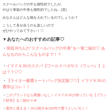
スクールバッグの中も個性的でしたが、
やはり筆箱の中身も個性的でしたね…(笑)
みなさんはどんな物を入れているのでしょうか？
こうして見せ合うのも楽しいので
ぜひやってみて下さい！♡
▼あなたへのおすすめの記事♡
・
現役JK5人の“スクールバッグの中身”を一挙ご紹介♡ あ
んなものからこんなものまで！？
・
イマドキJKのスクバ【ワールドペガサス（ワッぺ）】と
は？？♡♡
・
【ライター厳選トートバッグ決定版♡♡】イマドキJKの
通学はコレ！！
・
このブランドなら間違いなし！イマドキJKが持っている【ブラン
ド財布】をご紹介☆★
・
意外と使える！JKの味方★100均で買うといいモノ！