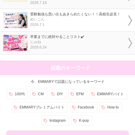
2026.7.16
受験勉強も思い出もあきらめたくない！！高校生必見！
めいごん
2026.7.1
卒業までに絶対やることリスト✔️
じゅね
2026.6.24
話題のキーワード
今、EMMARYで話題になっているキーワード
100均
CM
DIY
EFM
EMMARYバイト
EMMARYプレミアムバイト
Facebook
How to
Instagram
K-pop