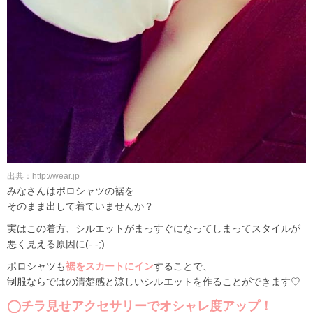
出典：http://wear.jp
みなさんはポロシャツの裾を
そのまま出して着ていませんか？
実はこの着方、シルエットがまっすぐになってしまってスタイルが
悪く見える原因に(-.-;)
ポロシャツも
裾をスカートにイン
することで、
制服ならではの清楚感と涼しいシルエットを作ることができます♡
◯チラ見せアクセサリーでオシャレ度アップ！