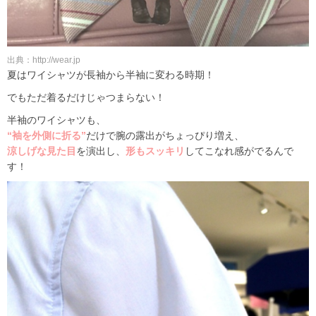
出典：http://wear.jp
夏はワイシャツが長袖から半袖に変わる時期！
でもただ着るだけじゃつまらない！
半袖のワイシャツも、
“袖を外側に折る”
だけで腕の露出がちょっぴり増え、
涼しげな見た目
を演出し、
形もスッキリ
してこなれ感がでるんで
す！