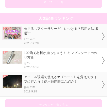
キーワード一覧
人気記事ランキング
めじるしアクセサリーどこにつける？活用方法15
選💘
むーみー
2025.12.28
100均で材料が揃っちゃう！ キンブレシートの作
り方🌼
ほの
2020.10.14
アイドル現場で使える❤《コール》を覚えてライ
ブに行こう！使用頻度順にご紹介！
あみのｻﾝ
2019.9.28
ランキング一覧を見る