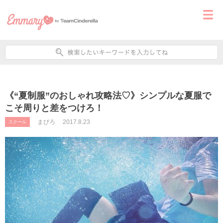
《“夏制服”のおしゃれ攻略法♡》シンプルな夏服で
こそ周りと差をつけろ！
まぴろ
2017.8.23
スクール