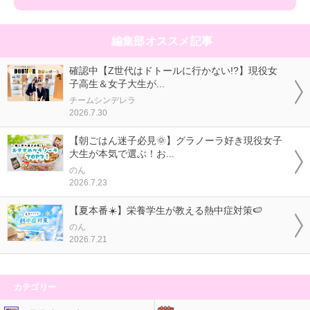
編集部オススメ記事
確認中【Z世代はドトールに行かない!?】現役女
子高生＆女子大生が...
チームシンデレラ
2026.7.30
【朝ごはん迷子必見🌞】グラノーラ好き現役女子
大生が本気で選ぶ！お...
のん
2026.7.23
【夏本番☀️】栄養学生が教える熱中症対策🍉
のん
2026.7.21
カテゴリー