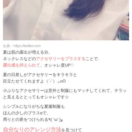
出典：https://twitter.com
夏は肌の露出が増える分、
ネックレスなどの
アクセサリーをプラスする
ことで、
露出感を抑えられて
、オシャレ度UP♡
夏の日差しがアクセサリーをキラキラと
目立たせてくれますよ（´-`）.｡oO
小ぶりなアクセサリーは意外と制服にもマッチしてくれて、チラッ
と見えるととってもオシャレです☆
シンプルになりがちな夏服制服も
ほんの少しのプラスαで、
周りとの差をつけられる٩( ‘ω’ )و
自分なりのアレンジ方法
を見つけて