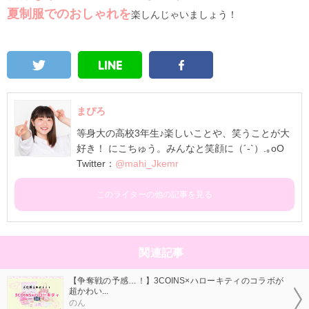
夏制服でのおしゃれを
楽しんじゃいましょう！
まぴろ
等身大の高校3年生♪楽しいことや、笑うことが大
好き！ にこちゅう。みんなと笑顔に（´-`）.｡oO
Twitter：
@mahi_Jkemr
このライターの他の記事を見る
関連記事
【争奪戦の予感…！】3COINS×ハローキティのコラボが
超かわい...
のん