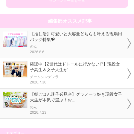
ランキング一覧を見る
編集部オススメ記事
【推し活】可愛いと大容量どちらも叶える現場用
バッグ特集💝
のん
2026.8.6
確認中【Z世代はドトールに行かない!?】現役女
子高生＆女子大生が...
チームシンデレラ
2026.7.30
【朝ごはん迷子必見🌞】グラノーラ好き現役女子
大生が本気で選ぶ！お...
のん
2026.7.23
カテゴリー