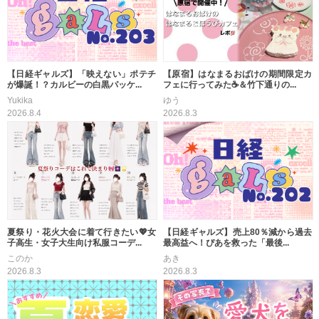
【日経ギャルズ】「映えない」ポテチ
【原宿】はなまるおばけの期間限定カ
が爆誕！？カルビーの白黒パッケ...
フェに行ってみた☕＆竹下通りの...
Yukika
ゆう
2026.8.4
2026.8.3
夏祭り・花火大会に着て行きたい💖女
【日経ギャルズ】売上80％減から過去
子高生・女子大生向け私服コーデ...
最高益へ！ぴあを救った「最後...
このか
あき
2026.8.3
2026.8.3