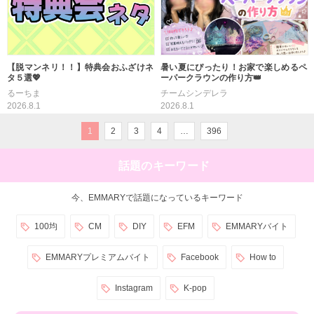
【脱マンネリ！！】特典会おふざけネ
暑い夏にぴったり！お家で楽しめるペ
タ５選💖
ーパークラウンの作り方👑
るーちま
チームシンデレラ
2026.8.1
2026.8.1
1
2
3
4
…
396
話題のキーワード
今、EMMARYで話題になっているキーワード
100均
CM
DIY
EFM
EMMARYバイト
EMMARYプレミアムバイト
Facebook
How to
Instagram
K-pop