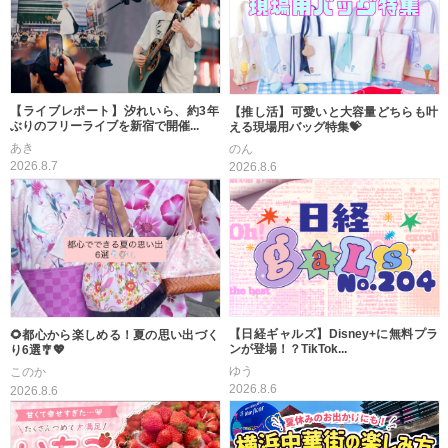
【ライブレポート】汐れいら、約3年
【推し活】可愛いと大容量どちらも叶
ぶりのフリーライブを新宿で開催...
える現場用バッグ特集💝
あき
のん
2026.8.7
2026.8.6
【日経ギャルズ】Disney+に無料プラ
🌻都心から楽しめる！夏の思い出づく
ンが登場！？TikTok...
り6選🎐💖
ゆう
このか
2026.8.6
2026.8.6