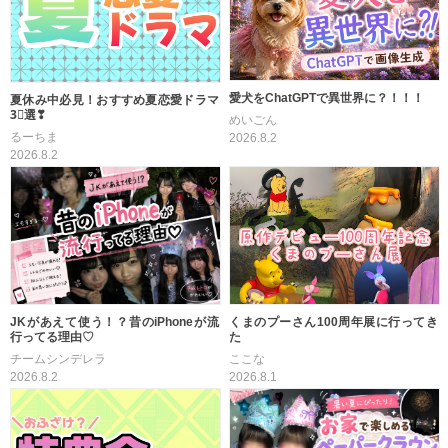
愛犬をChatGPTで異世界に？！！！
夏休み中必見！おすすめ夏恋愛ドラマ
3⃣選❣
めいごん
るーちま
2026.8.2
2026.8.2
JKがあえて使う！？昔のiPhoneが流
くまのプーさん100周年展に行ってき
行ってる理由♡
た
チームシンデレラ
ここな
2026.8.2
2026.8.1