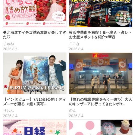
横浜中華街を満喫！食べ歩き・占い・
🍓北海道でイチゴ詰め放題が楽しすぎ
お土産スポットを紹介✨🐼🥟
た♡
ここな
じゅね
2026.8.4
2026.8.5
【インタビュー】7/31(金)公開！ディ
【憧れの職業体験をもう一度✨】大人
ズニーが贈る ＜超＞実写...
のキッザニアに行ってきたレポ✈...
りおん
のん
2026.8.4
2026.8.4