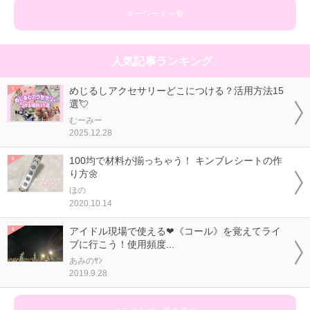
キーワード一覧
人気記事ランキング
めじるしアクセサリーどこにつける？活用方法15
選💘
むーみー
2025.12.28
100均で材料が揃っちゃう！ キンブレシートの作
り方🌼
ほの
2020.10.14
アイドル現場で使える❤《コール》を覚えてライ
ブに行こう！使用頻度...
あみのｻﾝ
2019.9.28