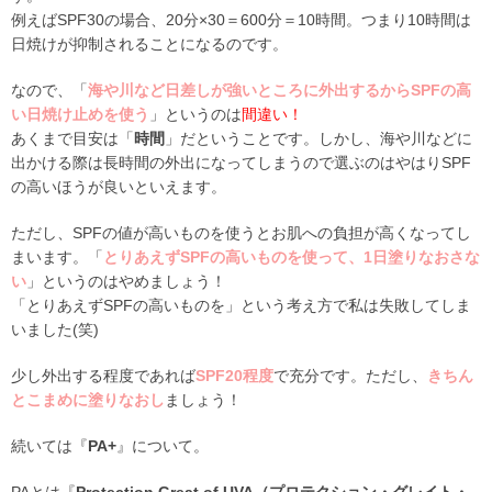
例えばSPF30の場合、20分×30＝600分＝10時間。つまり10時間は
日焼けが抑制されることになるのです。
なので、「
海や川など日差しが強いところに外出するからSPFの高
い日焼け止めを使う
」というのは
間違い！
あくまで目安は「
時間
」だということです。しかし、海や川などに
出かける際は長時間の外出になってしまうので選ぶのはやはりSPF
の高いほうが良いといえます。
ただし、SPFの値が高いものを使うとお肌への負担が高くなってし
まいます。「
とりあえずSPFの高いものを使って、1日塗りなおさな
い
」というのはやめましょう！
「とりあえずSPFの高いものを」という考え方で私は失敗してしま
いました(笑)
少し外出する程度であれば
SPF20程度
で充分です。ただし、
きちん
とこまめに塗りなおし
ましょう！
続いては『
PA+
』について。
PAとは『
Protection Great of UVA（プロテクション・グレイト・