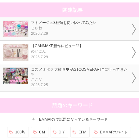
関連記事
マトメージュ3種類を使い比べてみた✨
じゅね
2026.7.29
【CANMAKE新作レビュー🤍】
めいごん
2026.7.29
コスメオタク大歓喜💖FASTCOSMEPARTYに行ってきた
✨
ここな
2026.7.25
話題のキーワード
今、EMMARYで話題になっているキーワード
100均
CM
DIY
EFM
EMMARYバイト