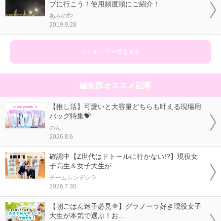
ブに行こう！使用頻度順にご紹介！
あみのｻﾝ
2019.9.28
ランキング一覧を見る
編集部オススメ記事
【推し活】可愛いと大容量どちらも叶える現場用
バッグ特集💝
のん
2026.8.6
確認中【Z世代はドトールに行かない!?】現役女
子高生＆女子大生が...
チームシンデレラ
2026.7.30
【朝ごはん迷子必見🌞】グラノーラ好き現役女子
大生が本気で選ぶ！お...