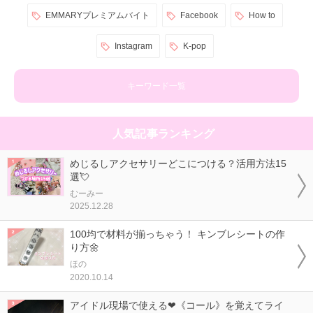
EMMARYプレミアムバイト
Facebook
How to
Instagram
K-pop
キーワード一覧
人気記事ランキング
めじるしアクセサリーどこにつける？活用方法15
選💘
むーみー
2025.12.28
100均で材料が揃っちゃう！ キンブレシートの作
り方🌼
ほの
2020.10.14
アイドル現場で使える❤《コール》を覚えてライ