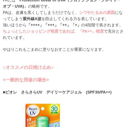
オブ・UVA)
』の略称です。
PAは、皮膚を黒くしてしまうだけでなく、
シワやたるみの原因
にな
ってしまう
紫外線A波
を防止してくれる力を表しています。
強いほうから
「++++」「+++」「++」「+」
の4段階で表されます。
ちょっとしたショッピング程度であれば、「PA++」程度
で充分とさ
れています。
やはりこれもこまめに塗りなおすことが重要になります。
○オススメの日焼け止め○
<一般的な用途の場合>
■ビオレ さらさらUV デイリーケアジェル (SPF30/PA++)