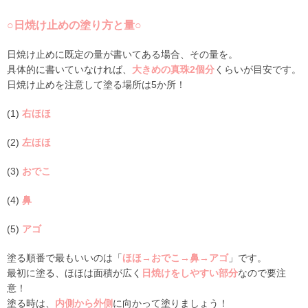
○日焼け止めの塗り方と量○
日焼け止めに既定の量が書いてある場合、その量を。
具体的に書いていなければ、
大きめの真珠2個分
くらいが目安です。
日焼け止めを注意して塗る場所は5か所！
(1)
右ほほ
(2)
左ほほ
(3)
おでこ
(4)
鼻
(5)
アゴ
塗る順番で最もいいのは「
ほほ→おでこ→鼻→アゴ
」です。
最初に塗る、ほほは面積が広く
日焼けをしやすい部分
なので要注
意！
塗る時は、
内側から外側
に向かって塗りましょう！