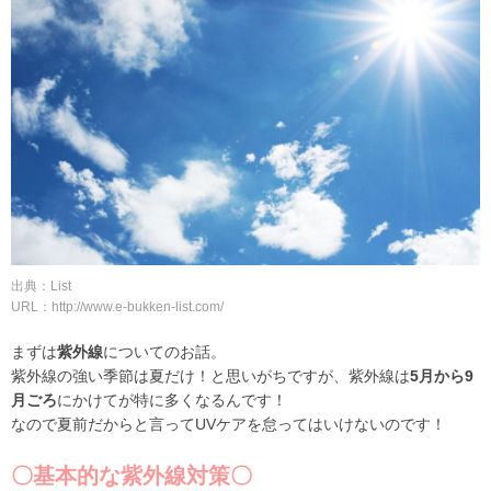
出典：List
URL：http://www.e-bukken-list.com/
まずは
紫外線
についてのお話。
紫外線の強い季節は夏だけ！と思いがちですが、紫外線は
5月から9
月ごろ
にかけてが特に多くなるんです！
なので夏前だからと言ってUVケアを怠ってはいけないのです！
〇基本的な紫外線対策〇