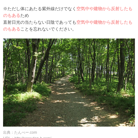
※ただし体にあたる紫外線だけでなく
空気中や建物から反射したも
のもある
ため
直射日光の当たらない日陰であっても
空気中や建物から反射したも
のもある
ことを忘れないでください。
出典：たんべー.com