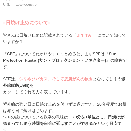
URL：http://wooris.jp/
○日焼け止めについて○
皆さんは日焼け止めに記載されている「
SPF/PA+
」について知って
いますか？
『
SPF
』についてわかりやすくまとめると、まずSPFは『
Sun
Protection Factor(サン・プロテクション・ファクター)
』の略称で
す。
SPFは、
シミやソバカス、そして皮膚がんの原因
となってしまう
紫
外線B波(UVB)
を
カットしてくれる力を表しています。
紫外線の強い日に日焼け止めを付けずに過ごすと、20分程度でお肌
は赤く日に焼けはじめます。
SPFの後についている数字の意味は、
20分を1単位とし、日焼けが
始まってしまう時間を何倍に延ばすことができるかという目安
で
す。