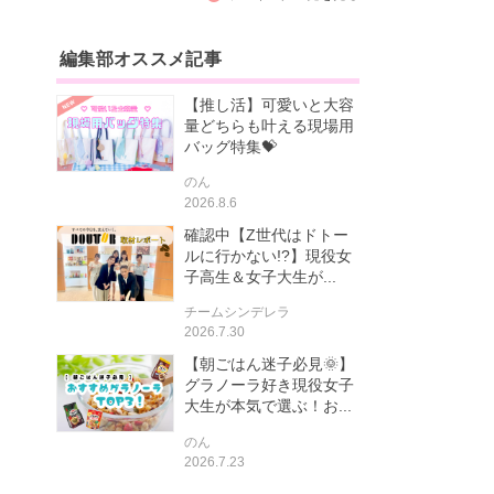
編集部オススメ記事
【推し活】可愛いと大容
量どちらも叶える現場用
バッグ特集💝
のん
2026.8.6
確認中【Z世代はドトー
ルに行かない!?】現役女
子高生＆女子大生が...
チームシンデレラ
2026.7.30
【朝ごはん迷子必見🌞】
グラノーラ好き現役女子
大生が本気で選ぶ！お...
のん
2026.7.23