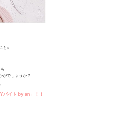
にも○
子も
かがでしょうか？
♪
バイト by an」！！