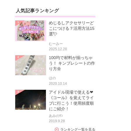
人気記事ランキング
めじるしアクセサリーど
こにつける？活用方法15
選💘
むーみー
2025.12.28
100均で材料が揃っちゃ
う！ キンブレシートの作
り方🌼
ほの
2020.10.14
アイドル現場で使える❤
《コール》を覚えてライ
ブに行こう！使用頻度順
にご紹介！
あみのｻﾝ
2019.9.28
ランキング一覧を見る