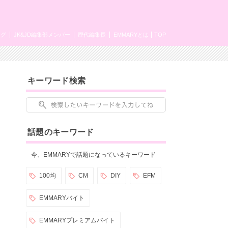
ング
JK&JD編集部メンバー
歴代編集長
EMMARYとは
TOP
キーワード検索
話題のキーワード
今、EMMARYで話題になっているキーワード
100均
CM
DIY
EFM
EMMARYバイト
EMMARYプレミアムバイト