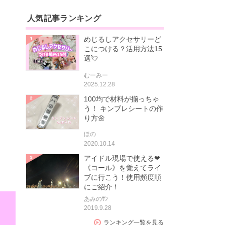
人気記事ランキング
めじるしアクセサリーど
こにつける？活用方法15
選💘
むーみー
2025.12.28
100均で材料が揃っちゃ
う！ キンブレシートの作
り方🌼
ほの
2020.10.14
アイドル現場で使える❤
《コール》を覚えてライ
ブに行こう！使用頻度順
にご紹介！
あみのｻﾝ
2019.9.28
ランキング一覧を見る