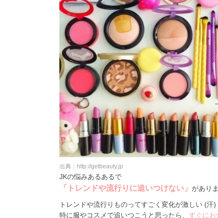
出典：http://getbeauty.jp
JKの悩みあるあるで
「トレンドや流行りに追いつけない」
があり
トレンドや流行りものってすごく変化が激しい (汗)
特に服やコスメで追いつこうと思ったら、
すぐにお