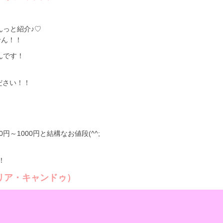
んっと紹介♪♡
せん！！
んです！
ださい！！
～1000円と結構なお値段(^^;
。
！
リア・キャンドゥ）