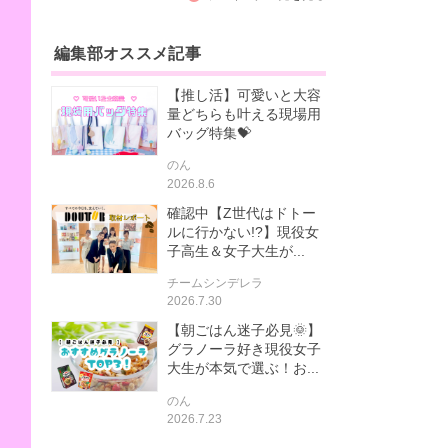
編集部オススメ記事
【推し活】可愛いと大容
量どちらも叶える現場用
バッグ特集💝
のん
2026.8.6
確認中【Z世代はドトー
ルに行かない!?】現役女
子高生＆女子大生が...
チームシンデレラ
2026.7.30
【朝ごはん迷子必見🌞】
グラノーラ好き現役女子
大生が本気で選ぶ！お...
のん
2026.7.23