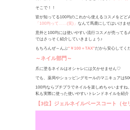
そこで！！
皆が知ってる100均のこれから使えるコスメをどど
「100均って……(笑)」
なんて馬鹿にしてはいけま
意外と100均には使いやすい流行コスメが売ってる
ではさっそく紹介していきましょう♪
もちろんぜ～んぶ
“￥100＋TAX”
だから安心してく
～ネイル部門～
爪に塗るネイルはオシャレには欠かせません♡
でも、薬局やショッピングモールのマニキュアは500円
100均ならプチプラでネイルを楽しめちゃいますね
私も実際に使った使いやすいトレンドネイルを紹介
【3位】ジェルネイルベースコート（セ