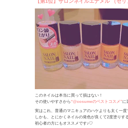
【第1位】サロンネイルエナメル （セ
このネイルは本当に買って損はない！
その使いやすさから
“@cosumeのベストコスメ”
に
実はこれ、普通のマニキュアのハケよりも太く一度
しかも、とにかくネイルの発色が良くて2度塗りす
初心者の方にもオススメです♪♡