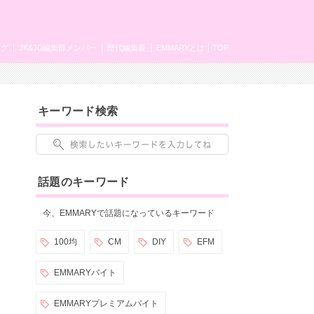
ング
JK&JD編集部メンバー
歴代編集長
EMMARYとは
TOP
キーワード検索
話題のキーワード
今、EMMARYで話題になっているキーワード
100均
CM
DIY
EFM
EMMARYバイト
EMMARYプレミアムバイト