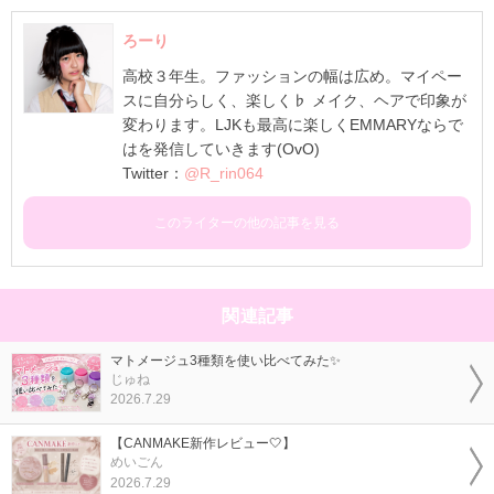
ろーり
高校３年生。ファッションの幅は広め。マイペー
スに自分らしく、楽しく♭ メイク、ヘアで印象が
変わります。LJKも最高に楽しくEMMARYならで
はを発信していきます(OvO)
Twitter：
@R_rin064
このライターの他の記事を見る
関連記事
マトメージュ3種類を使い比べてみた✨
じゅね
2026.7.29
【CANMAKE新作レビュー🤍】
めいごん
2026.7.29