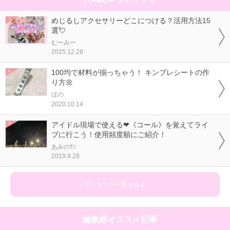
めじるしアクセサリーどこにつける？活用方法15
選💘
むーみー
2025.12.28
100均で材料が揃っちゃう！ キンブレシートの作
り方🌼
ほの
2020.10.14
アイドル現場で使える❤《コール》を覚えてライ
ブに行こう！使用頻度順にご紹介！
あみのｻﾝ
2019.9.28
ランキング一覧を見る
編集部オススメ記事