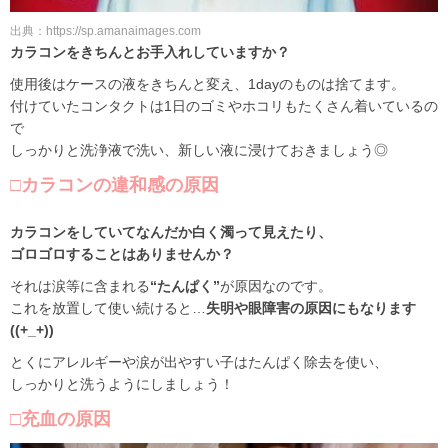
出典：https://sp.amanaimages.com
カラコンをきちんとお手入れしていますか？
使用後はケースの液をきちんと変え、1dayのものは捨てます。
付けていたコンタクトは1日のゴミやホコリもたくさん着いているの
で
しっかりと洗浄液で洗い、新しい液に浸けておきましょう◎
□カラコンの違和感の原因
カラコンをしていてなんだか白く濁って見えたり、
ゴロゴロすることはありませんか？
それは涙等に含まれる
“たんぱく”
が原因なのです。
これを放置して使い続けると…
失明や眼障害の原因にもなります
((+_+))
とくにアレルギーや涙が出やすい子はたんぱく除去を使い、
しっかりと洗うようにしましょう！
□充血の原因