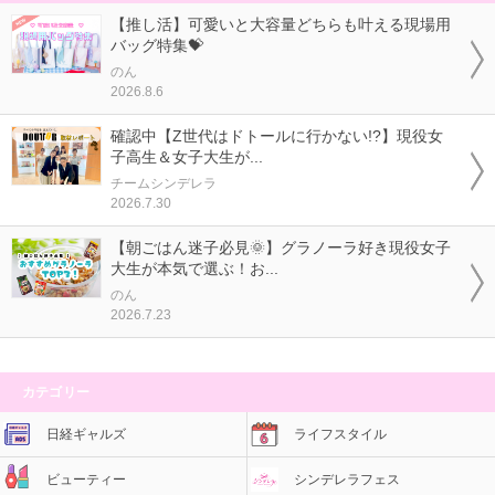
【推し活】可愛いと大容量どちらも叶える現場用
バッグ特集💝
のん
2026.8.6
確認中【Z世代はドトールに行かない!?】現役女
子高生＆女子大生が...
チームシンデレラ
2026.7.30
【朝ごはん迷子必見🌞】グラノーラ好き現役女子
大生が本気で選ぶ！お...
のん
2026.7.23
カテゴリー
日経ギャルズ
ライフスタイル
ビューティー
シンデレラフェス