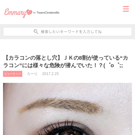
【カラコンの落とし穴】ＪＫの8割が使っている“カ
ラコン”には様々な危険が潜んでいた！？(゜o゜;;
ろーり
2017.2.25
ビューティー