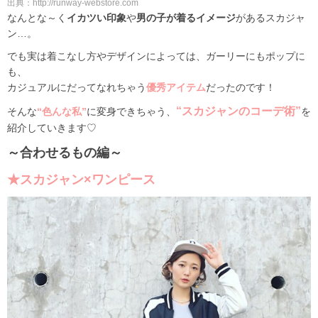
出典：http://runway-webstore.com
なんとな～く
イカツい印象
や
男の子が着るイメージ
があるスカジャ
ン…。
でも実は着こなし方やデザインによっては、ガーリーにもポップに
も、
カジュアルにだってなれちゃう
優秀アイテム
だったのです！
“スカジャンのコーデ術”
そんな
“色んな私”
に変身できちゃう、
を
紹介していきます♡
～合わせるもの編～
★スカジャン×ワンピース