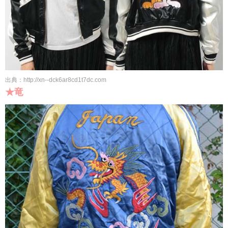
出典：http://xn--dck6ar8cd1t7dc.com
★竜