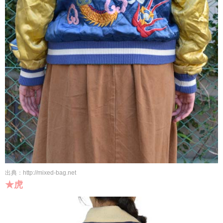
出典：http://mixed-bag.net
★虎