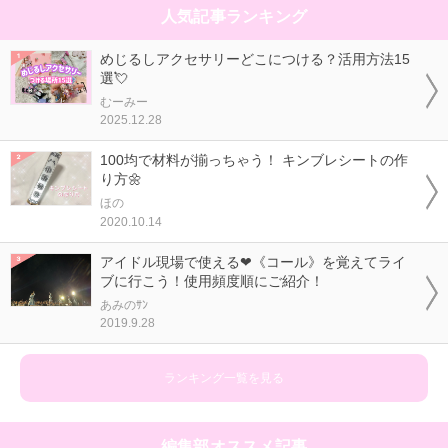
人気記事ランキング
めじるしアクセサリーどこにつける？活用方法15
選💘
むーみー
2025.12.28
100均で材料が揃っちゃう！ キンブレシートの作
り方🌼
ほの
2020.10.14
アイドル現場で使える❤《コール》を覚えてライ
ブに行こう！使用頻度順にご紹介！
あみのｻﾝ
2019.9.28
ランキング一覧を見る
編集部オススメ記事