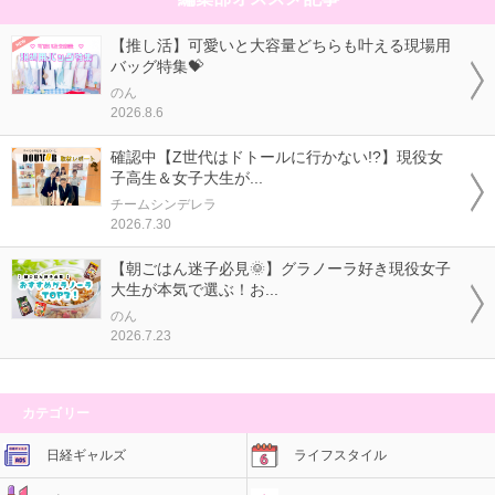
【推し活】可愛いと大容量どちらも叶える現場用
バッグ特集💝
のん
2026.8.6
確認中【Z世代はドトールに行かない!?】現役女
子高生＆女子大生が...
チームシンデレラ
2026.7.30
【朝ごはん迷子必見🌞】グラノーラ好き現役女子
大生が本気で選ぶ！お...
のん
2026.7.23
カテゴリー
日経ギャルズ
ライフスタイル