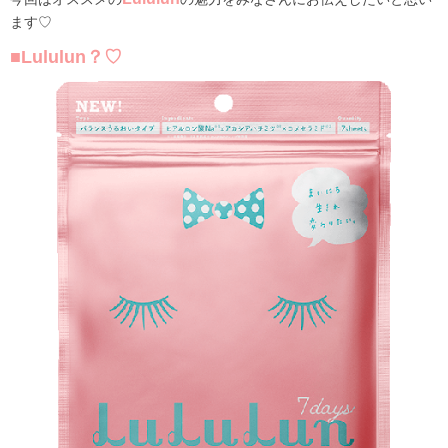
ます♡
■Lululun？♡