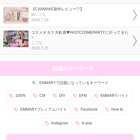
【CANMAKE新作レビュー🤍】
めいごん
2026.7.29
コスメオタク大歓喜💖FASTCOSMEPARTYに行ってきた
✨
ここな
2026.7.25
話題のキーワード
今、EMMARYで話題になっているキーワード
100均
CM
DIY
EFM
EMMARYバイト
EMMARYプレミアムバイト
Facebook
How to
Instagram
K-pop