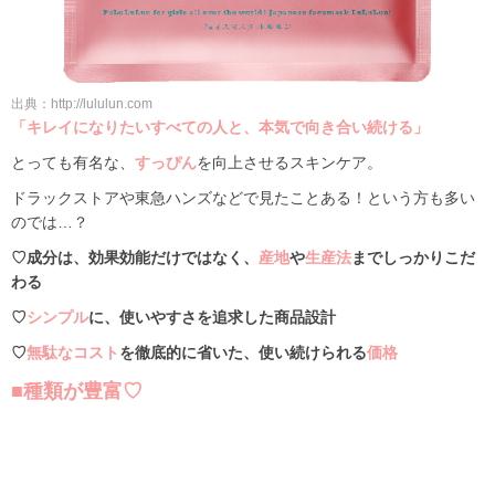
出典：http://lululun.com
「キレイになりたいすべての人と、本気で向き合い続ける」
とっても有名な、
すっぴん
を向上させるスキンケア。
ドラックストアや東急ハンズなどで見たことある！という方も多い
のでは…？
♡成分は、効果効能だけではなく、
産地
や
生産法
までしっかりこだ
わる
♡
シンプル
に、使いやすさを追求した商品設計
♡
無駄なコスト
を徹底的に省いた、使い続けられる
価格
■種類が豊富♡