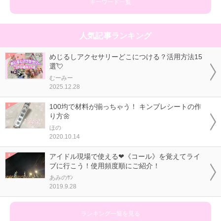
キーワード一覧
人気記事ランキング
めじるしアクセサリーどこにつける？活用方法15
選💘
むーみー
2025.12.28
100均で材料が揃っちゃう！ キンブレシートの作
り方🌼
ほの
2020.10.14
アイドル現場で使える❤《コール》を覚えてライ
ブに行こう！使用頻度順にご紹介！
あみのｻﾝ
2019.9.28
ランキング一覧を見る