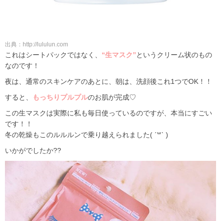
出典：http://lululun.com
これはシートパックではなく、
“生マスク”
というクリーム状のもの
なのです！
夜は、通常のスキンケアのあとに、朝は、洗顔後これ1つでOK！！
すると、
もっちりプルプル
のお肌が完成♡
この生マスクは実際に私も毎日使っているのですが、本当にすごい
です！！
冬の乾燥もこのルルルンで乗り越えられました( ˊ꒳ˋ )
いかがでしたか??