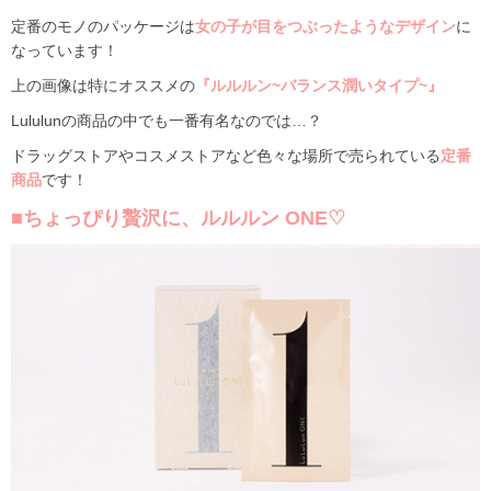
定番のモノのパッケージは
女の子が目をつぶったようなデザイン
に
なっています！
上の画像は特にオススメの
『ルルルン~バランス潤いタイプ~』
Lululunの商品の中でも一番有名なのでは…？
ドラッグストアやコスメストアなど色々な場所で売られている
定番
商品
です！
■ちょっぴり贅沢に、ルルルン ONE♡