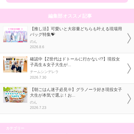
編集部オススメ記事
【推し活】可愛いと大容量どちらも叶える現場用
バッグ特集💝
のん
2026.8.6
確認中【Z世代はドトールに行かない!?】現役女
子高生＆女子大生が...
チームシンデレラ
2026.7.30
【朝ごはん迷子必見🌞】グラノーラ好き現役女子
大生が本気で選ぶ！お...
のん
2026.7.23
カテゴリー