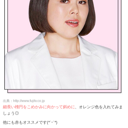
出典：http://www.fujitv.co.jp
細長い楕円をこめかみに向かって斜めに
、オレンジ色を入れてみま
しょう◎
他にも赤もオススメです(*´ｰ`*)