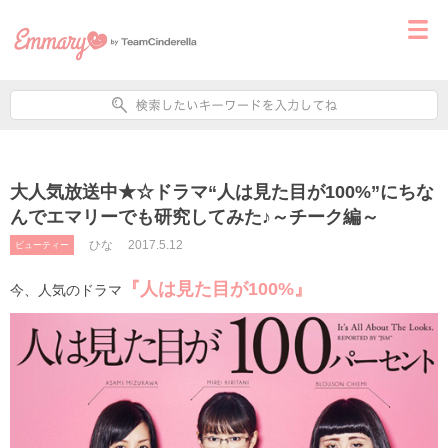
大人気放送中★☆ドラマ“人は見た目が100%”にちな
んでエマリーでも研究してみた♪～チーク編～
ひな
2017.5.12
ビューティー
『人は見た目が100%』
今、人気のドラマ