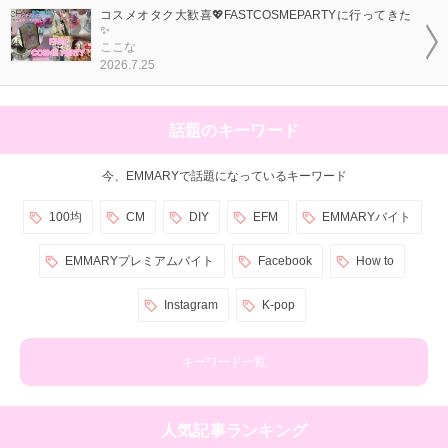
コスメオタク大歓喜💖FASTCOSMEPARTYに行ってきた
✨
ここな
2026.7.25
話題のキーワード
今、EMMARYで話題になっているキーワード
100均
CM
DIY
EFM
EMMARYバイト
EMMARYプレミアムバイト
Facebook
How to
Instagram
K-pop
キーワード一覧
人気記事ランキング