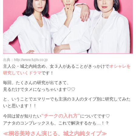
出典：http://www.fujitv.co.jp
主人公・城之内純含め、女３人があることがきっかけで
オシャレを
研究していくドラマ
です！
毎回、たくさんの研究が出てきて、
見るだけでタメになっちゃいます♡♡
と、いうことでエマリーでも主演の３人のタイプ別に研究してみた
いと思います！！
“チークの入れ方”
今回は皆が知りたい
についてです♡
アナタのコンプレックスも、これで解決するかも…！？
≪桐谷美玲さん演じる、城之内純タイプ≫