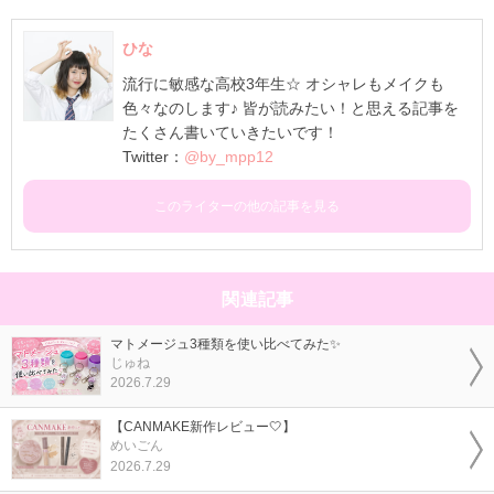
ひな
流行に敏感な高校3年生☆ オシャレもメイクも
色々なのします♪ 皆が読みたい！と思える記事を
たくさん書いていきたいです！
Twitter：
@by_mpp12
このライターの他の記事を見る
関連記事
マトメージュ3種類を使い比べてみた✨
じゅね
2026.7.29
【CANMAKE新作レビュー🤍】
めいごん
2026.7.29