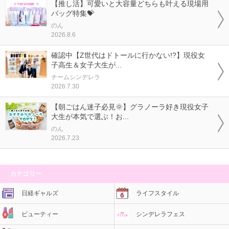
【推し活】可愛いと大容量どちらも叶える現場用
バッグ特集💝
のん
2026.8.6
確認中【Z世代はドトールに行かない!?】現役女
子高生＆女子大生が...
チームシンデレラ
2026.7.30
【朝ごはん迷子必見🌞】グラノーラ好き現役女子
大生が本気で選ぶ！お...
のん
2026.7.23
カテゴリー
日経ギャルズ
ライフスタイル
ビューティー
シンデレラフェス