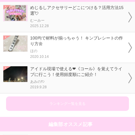
めじるしアクセサリーどこにつける？活用方法15
選💘
むーみー
2025.12.28
100均で材料が揃っちゃう！ キンブレシートの作
り方🌼
ほの
2020.10.14
アイドル現場で使える❤《コール》を覚えてライ
ブに行こう！使用頻度順にご紹介！
あみのｻﾝ
2019.9.28
ランキング一覧を見る
編集部オススメ記事