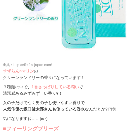
出典：http://effe.fits-japan.com/
すずらん×マリン
の
クリーンランドリーの香りになっています！
３種類の中で、
1番さっぱりしている匂い
で
清潔感あるみずみずしい香り♥！
女の子だけでなく男の子も使いやすい香りで、
人気俳優の坂口健太郎さんも使っている香水
なんだとか?!?!笑
気になりますね……|ω･)
■フィーリングブリーズ