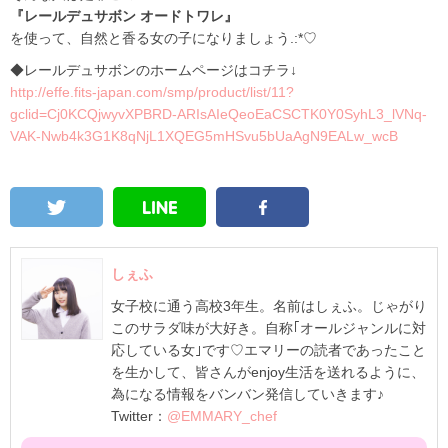
『レールデュサボン オードトワレ』
を使って、自然と香る女の子になりましょう.:*♡
◆レールデュサボンのホームページはコチラ↓
http://effe.fits-japan.com/smp/product/list/11?
gclid=Cj0KCQjwyvXPBRD-ARIsAIeQeoEaCSCTK0Y0SyhL3_lVNq-
VAK-Nwb4k3G1K8qNjL1XQEG5mHSvu5bUaAgN9EALw_wcB
しぇふ
女子校に通う高校3年生。名前はしぇふ。じゃがり
このサラダ味が大好き。自称｢オールジャンルに対
応している女｣です♡エマリーの読者であったこと
を生かして、皆さんがenjoy生活を送れるように、
為になる情報をバンバン発信していきます♪
Twitter：
@EMMARY_chef