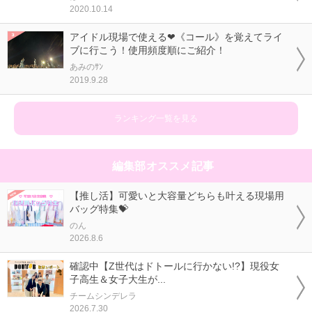
2020.10.14
アイドル現場で使える❤《コール》を覚えてライ
ブに行こう！使用頻度順にご紹介！
あみのｻﾝ
2019.9.28
ランキング一覧を見る
編集部オススメ記事
【推し活】可愛いと大容量どちらも叶える現場用
バッグ特集💝
のん
2026.8.6
確認中【Z世代はドトールに行かない!?】現役女
子高生＆女子大生が...
チームシンデレラ
2026.7.30