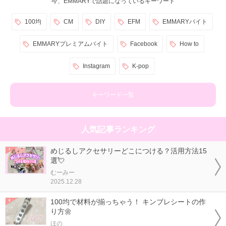
今、EMMARYで話題になっているキーワード
100均
CM
DIY
EFM
EMMARYバイト
EMMARYプレミアムバイト
Facebook
How to
Instagram
K-pop
キーワード一覧
人気記事ランキング
めじるしアクセサリーどこにつける？活用方法15
選💘
むーみー
2025.12.28
100均で材料が揃っちゃう！ キンブレシートの作
り方🌼
ほの