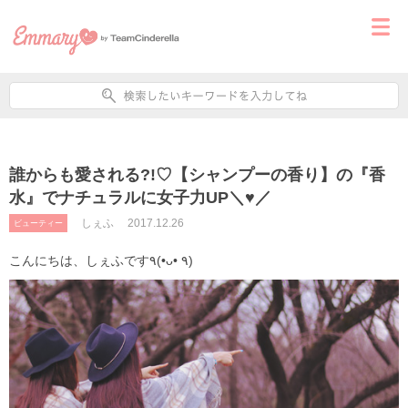
誰からも愛される?!♡【シャンプーの香り】の『香
水』でナチュラルに女子力UP＼♥／
しぇふ
2017.12.26
ビューティー
こんにちは、しぇふです٩(•ᴗ• ٩)