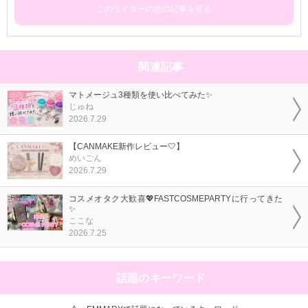
このライターの他の記事を見る
関連記事
マトメージュ3種類を使い比べてみた✨
じゅね
2026.7.29
【CANMAKE新作レビュー🤍】
めいごん
2026.7.29
コスメオタク大歓喜💖FASTCOSMEPARTYに行ってきた
✨
ここな
2026.7.25
話題のキーワード