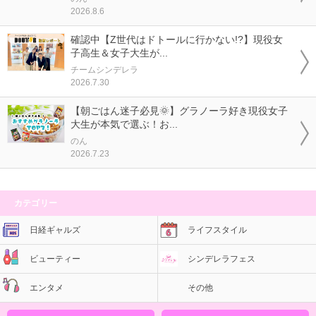
2026.8.6
確認中【Z世代はドトールに行かない!?】現役女
子高生＆女子大生が...
チームシンデレラ
2026.7.30
【朝ごはん迷子必見🌞】グラノーラ好き現役女子
大生が本気で選ぶ！お...
のん
2026.7.23
カテゴリー
日経ギャルズ
ライフスタイル
ビューティー
シンデレラフェス
エンタメ
その他