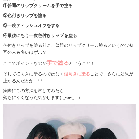
①普通のリップクリームを手で塗る
②色付きリップを塗る
③一度ティッシュオフをする
④最後にもう一度色付きリップを塗る
色付きリップを塗る前に、普通のリップクリーム塗るというのは初
耳の人も多いはず…？
手で塗る
ここでポイントなのが
ということ！
そして横向きに塗るのではなく
縦向きに塗る
ことで、さらに効果が
上がるんだとか…♡
実際にこの方法を試してみたら、
落ちにくくなった気がします(´,,•ω•,,｀)