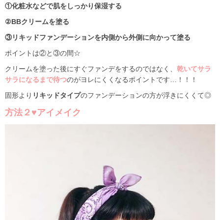
①化粧水などで肌をしっかり保湿する
②BBクリームを塗る
③リキッドファンデーションを内側から外側に向かって塗る
ポイントは②と③の間☆
クリームを塗った後にすぐファンデをするのではなく、
乾いてサラ
サラになるまで待つ
のがヨレにくくなるポイントです…！！！
固形より
リキッドタイプ
のファンデーションの方が浮きにくくて◎
方法２♥アイメイク