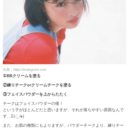
出典：https://instagram.com
①BBクリームを塗る
②練りチークorクリームチークを塗る
③フェイスパウダーを上からたたく
チークはフェイスパウダーの後！
という子がほとんどだと思いますが、それが落ちやすい原因なんで
す…Σ(-᷅_-᷄๑)
また、お肌の種類にもよりますが、パウダーチークより、練りチー