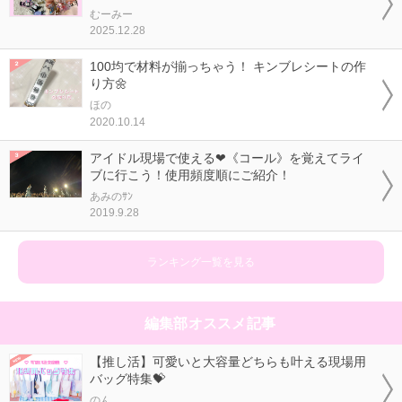
むーみー
2025.12.28
100均で材料が揃っちゃう！ キンブレシートの作
り方🌼
ほの
2020.10.14
アイドル現場で使える❤《コール》を覚えてライ
ブに行こう！使用頻度順にご紹介！
あみのｻﾝ
2019.9.28
ランキング一覧を見る
編集部オススメ記事
【推し活】可愛いと大容量どちらも叶える現場用
バッグ特集💝
のん