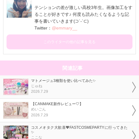
テンションの差が激しい高校3年生。画像加工をす
ることが好きです♪ 何度も読みたくなるような記
事を書いていきます(⊃´-`⊂)
Twitter：
@emmary__
このライターの他の記事を見る
関連記事
マトメージュ3種類を使い比べてみた✨
じゅね
2026.7.29
【CANMAKE新作レビュー🤍】
めいごん
2026.7.29
コスメオタク大歓喜💖FASTCOSMEPARTYに行ってきた
✨
ここな