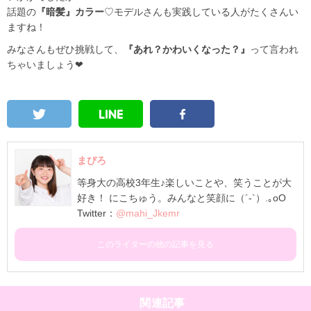
話題の
『暗髪』カラー
♡モデルさんも実践している人がたくさんい
ますね！
みなさんもぜひ挑戦して、
『あれ？かわいくなった？』
って言われ
ちゃいましょう❤
まぴろ
等身大の高校3年生♪楽しいことや、笑うことが大
好き！ にこちゅう。みんなと笑顔に（´-`）.｡oO
Twitter：
@mahi_Jkemr
このライターの他の記事を見る
関連記事