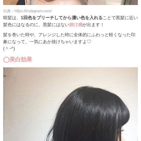
出典：https://instagram.com/
暗髪は、
1回色をブリーチしてから濃い色を入れる
ことで黒髪に近い
髪色にはなるのに、黒髪にはない
抜け感
が出ます！
髪を巻いた時や、アレンジした時に全体的にふわっと軽くなった印
象になって、一気にあか抜けちゃいますよ♡
(＾ｰ^)
◯美白効果