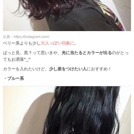
出典：https://instagram.com/
ベリー系よりも少し
大人っぽい印象に
。
ぱっと見、黒？って思いきや、
光に当たるとカラーが出る
のがとっ
てもお洒落^_^
カラーを入れたいけど、
少し差をつけたい人
におすすめ！
・ブルー系