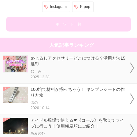
Instagram
K-pop
キーワード一覧
人気記事ランキング
めじるしアクセサリーどこにつける？活用方法15
選💘
むーみー
2025.12.28
100均で材料が揃っちゃう！ キンブレシートの作
り方🌼
ほの
2020.10.14
アイドル現場で使える❤《コール》を覚えてライ
ブに行こう！使用頻度順にご紹介！
あみのｻﾝ