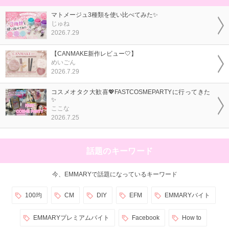
マトメージュ3種類を使い比べてみた✨
じゅね
2026.7.29
【CANMAKE新作レビュー🤍】
めいごん
2026.7.29
コスメオタク大歓喜💖FASTCOSMEPARTYに行ってきた
✨
ここな
2026.7.25
話題のキーワード
今、EMMARYで話題になっているキーワード
100均
CM
DIY
EFM
EMMARYバイト
EMMARYプレミアムバイト
Facebook
How to