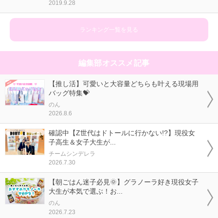
2019.9.28
ランキング一覧を見る
編集部オススメ記事
【推し活】可愛いと大容量どちらも叶える現場用
バッグ特集💝
のん
2026.8.6
確認中【Z世代はドトールに行かない!?】現役女
子高生＆女子大生が...
チームシンデレラ
2026.7.30
【朝ごはん迷子必見🌞】グラノーラ好き現役女子
大生が本気で選ぶ！お...
のん
2026.7.23