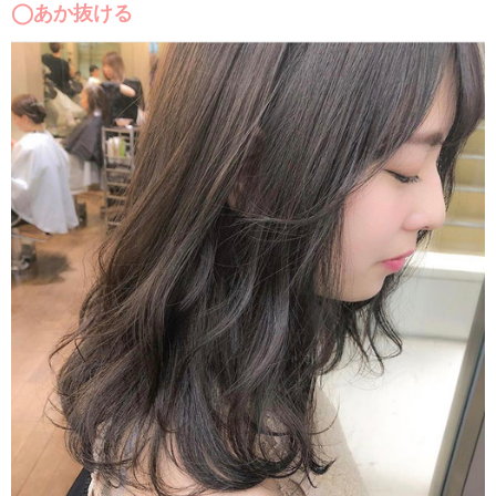
◯あか抜ける