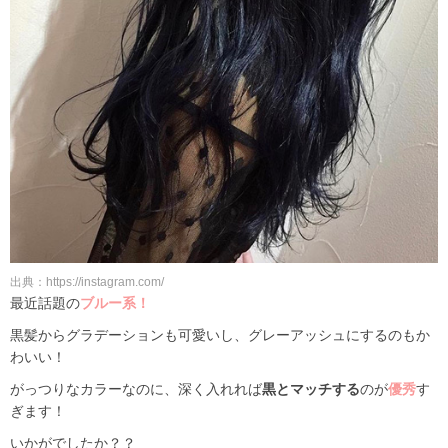
出典：https://instagram.com/
最近話題の
ブルー系！
黒髪からグラデーションも可愛いし、グレーアッシュにするのもか
わいい！
がっつりなカラーなのに、深く入れれば
黒とマッチする
のが
優秀
す
ぎます！
いかがでしたか？？