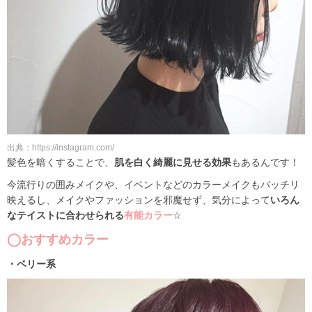
出典：https://instagram.com/
髪色を暗くすることで、
肌を白く綺麗に見せる効果
もあるんです！
今流行りの囲みメイクや、イベントなどのカラーメイクもバッチリ
映えるし、メイクやファッションを邪魔せず、気分によって
いろん
なテイストに合わせられる
有能カラー
☆
◯おすすめカラー
・ベリー系