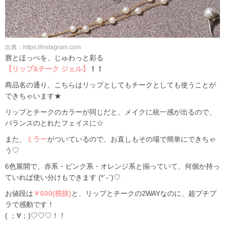
出典：https://instagram.com
唇とほっぺを、じゅわっと彩る
【リップ&チーク ジェル】
！！
商品名の通り、こちらはリップとしてもチークとしても使うことが
できちゃいます★
リップとチークのカラーが同じだと、メイクに統一感が出るので、
バランスのとれたフェイスに☆
また、
ミラー
がついているので、お直しもその場で簡単にできちゃ
う♡
6色展開で、赤系・ピンク系・オレンジ系と揃っていて、何個か持っ
ていれば使い分けもできます (*´-`)♡
お値段は
￥600(税抜)
と、リップとチークの2WAYなのに、超プチプ
ラで感動です！
( ；∀；)♡♡♡！！