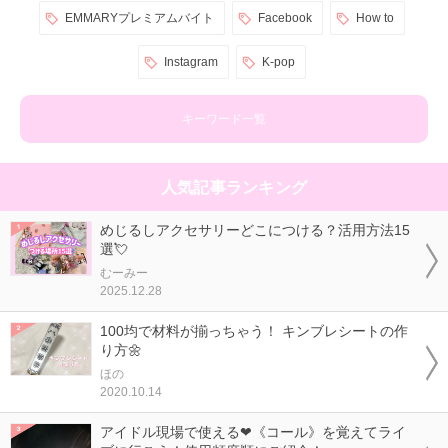
EMMARYプレミアムバイト
Facebook
How to
Instagram
K-pop
キーワード一覧
人気記事ランキング
めじるしアクセサリーどこにつける？活用方法15
選💘
むーみー
2025.12.28
100均で材料が揃っちゃう！ キンブレシートの作
り方🌼
ほの
2020.10.14
アイドル現場で使える❤《コール》を覚えてライ