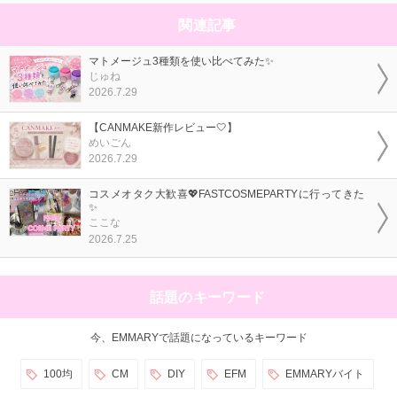
関連記事
マトメージュ3種類を使い比べてみた✨
じゅね
2026.7.29
【CANMAKE新作レビュー🤍】
めいごん
2026.7.29
コスメオタク大歓喜💖FASTCOSMEPARTYに行ってきた
✨
ここな
2026.7.25
話題のキーワード
今、EMMARYで話題になっているキーワード
100均
CM
DIY
EFM
EMMARYバイト