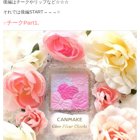
後編はチークやリップなど☆☆☆
それでは後編START→→→☆
○チークPart1.