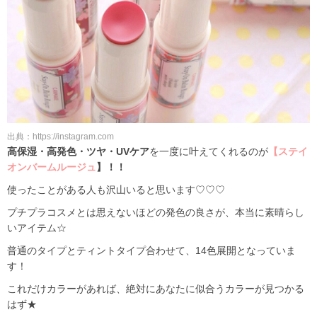
出典：https://instagram.com
高保湿・高発色・ツヤ・UVケア
を一度に叶えてくれるのが
【ステイ
オンバームルージュ
】！！
使ったことがある人も沢山いると思います♡♡♡
プチプラコスメとは思えないほどの発色の良さが、本当に素晴らし
いアイテム☆
普通のタイプとティントタイプ合わせて、14色展開となっていま
す！
これだけカラーがあれば、絶対にあなたに似合うカラーが見つかる
はず★