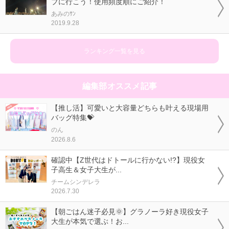
ブに行こう！使用頻度順にご紹介！
あみのｻﾝ
2019.9.28
ランキング一覧を見る
編集部オススメ記事
【推し活】可愛いと大容量どちらも叶える現場用
バッグ特集💝
のん
2026.8.6
確認中【Z世代はドトールに行かない!?】現役女
子高生＆女子大生が...
チームシンデレラ
2026.7.30
【朝ごはん迷子必見🌞】グラノーラ好き現役女子
大生が本気で選ぶ！お...