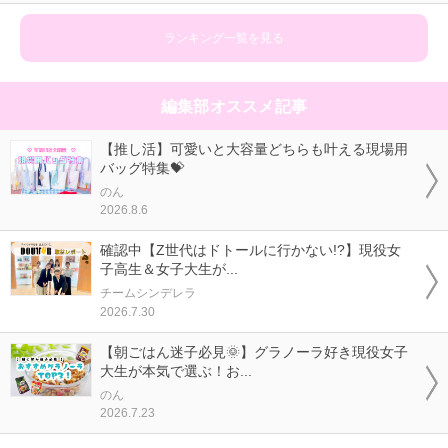
ランキング一覧を見る
編集部オススメ記事
【推し活】可愛いと大容量どちらも叶える現場用
バッグ特集💝
のん
2026.8.6
確認中【Z世代はドトールに行かない!?】現役女
子高生＆女子大生が...
チームシンデレラ
2026.7.30
【朝ごはん迷子必見🌞】グラノーラ好き現役女子
大生が本気で選ぶ！お...
のん
2026.7.23