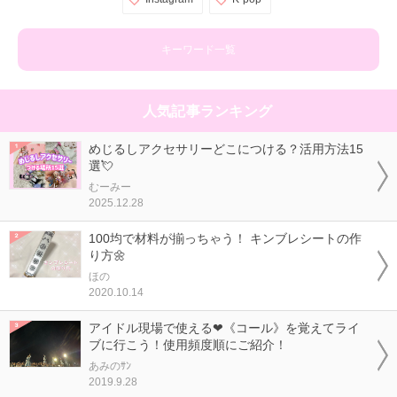
キーワード一覧
人気記事ランキング
めじるしアクセサリーどこにつける？活用方法15
選💘
むーみー
2025.12.28
100均で材料が揃っちゃう！ キンブレシートの作
り方🌼
ほの
2020.10.14
アイドル現場で使える❤《コール》を覚えてライ
ブに行こう！使用頻度順にご紹介！
あみのｻﾝ
2019.9.28