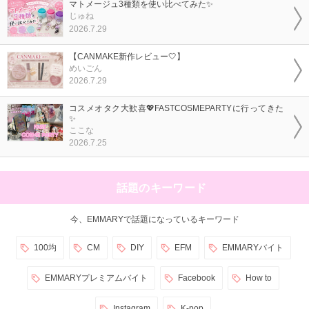
マトメージュ3種類を使い比べてみた✨
じゅね
2026.7.29
【CANMAKE新作レビュー🤍】
めいごん
2026.7.29
コスメオタク大歓喜💖FASTCOSMEPARTYに行ってきた
✨
ここな
2026.7.25
話題のキーワード
今、EMMARYで話題になっているキーワード
100均
CM
DIY
EFM
EMMARYバイト
EMMARYプレミアムバイト
Facebook
How to
Instagram
K-pop