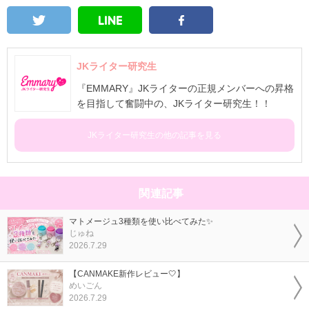
JKライター研究生
『EMMARY』JKライターの正規メンバーへの昇格
を目指して奮闘中の、JKライター研究生！！
JKライター研究生の他の記事を見る
関連記事
マトメージュ3種類を使い比べてみた✨
じゅね
2026.7.29
【CANMAKE新作レビュー🤍】
めいごん
2026.7.29