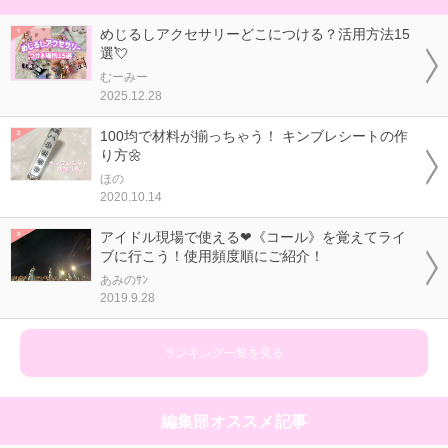
めじるしアクセサリーどこにつける？活用方法15
選💘
むーみー
2025.12.28
100均で材料が揃っちゃう！ キンブレシートの作
り方🌼
ほの
2020.10.14
アイドル現場で使える❤《コール》を覚えてライ
ブに行こう！使用頻度順にご紹介！
あみのｻﾝ
2019.9.28
ランキング一覧を見る
編集部オススメ記事