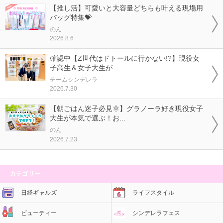
【推し活】可愛いと大容量どちらも叶える現場用
バッグ特集💝
のん
2026.8.6
確認中【Z世代はドトールに行かない!?】現役女
子高生＆女子大生が...
チームシンデレラ
2026.7.30
【朝ごはん迷子必見🌞】グラノーラ好き現役女子
大生が本気で選ぶ！お...
のん
2026.7.23
カテゴリー
日経ギャルズ
ライフスタイル
ビューティー
シンデレラフェス