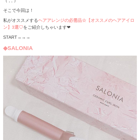
（ ; ; ）
そこで今回は！
私がオススメする
ヘアアレンジの必需品☆【オススメのヘアアイロ
ン】3選♡
をご紹介しちゃいます❤︎
START→→→
◆SALONIA