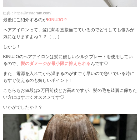
出典：https://instagram.com/
最後にご紹介するのが
KINUJO♡
ヘアアイロンって、髪に熱を直接当てているのでどうしても傷みが
気になりますよね？？（ ; ; ）
しかし！
KINUJOのヘアアイロンは髪に優しいシルクプレートを使用してい
るので、
髪のダメージが最小限に抑えられる
んです♡
また、電源を入れてから温まるのがすごく早いので急いでいる時に
もすぐ使えるのも嬉しいポイント！
こちらもお値段は2万円前後とお高めですが、髪の毛を綺麗に保ちた
い方にはすごくオススメです♡
いかがでしたか？？