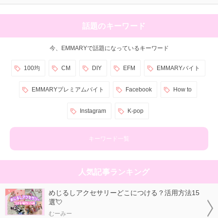
話題のキーワード
今、EMMARYで話題になっているキーワード
100均
CM
DIY
EFM
EMMARYバイト
EMMARYプレミアムバイト
Facebook
How to
Instagram
K-pop
キーワード一覧
人気記事ランキング
めじるしアクセサリーどこにつける？活用方法15
選💘
むーみー