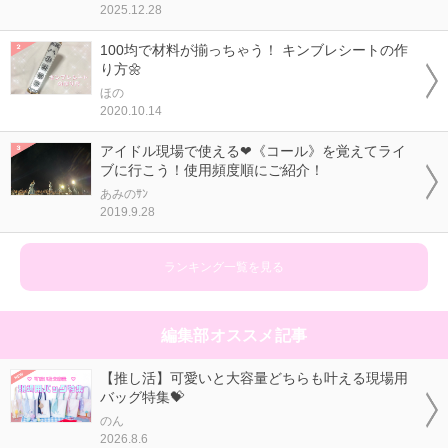
2025.12.28
100均で材料が揃っちゃう！ キンブレシートの作
り方🌼
ほの
2020.10.14
アイドル現場で使える❤《コール》を覚えてライ
ブに行こう！使用頻度順にご紹介！
あみのｻﾝ
2019.9.28
ランキング一覧を見る
編集部オススメ記事
【推し活】可愛いと大容量どちらも叶える現場用
バッグ特集💝
のん
2026.8.6