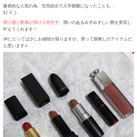
爆発的な人気の為、完売続出で入手困難になったことも…
Σ(ﾟﾛﾟ;)
透け感と艶感が弾ける発色
で、潤いのあるみずみずしい唇を実現し
叶えてくれます！
JKにとっては少しお値段が張りますが、買って損無しのアイテムだ
と思います♬︎