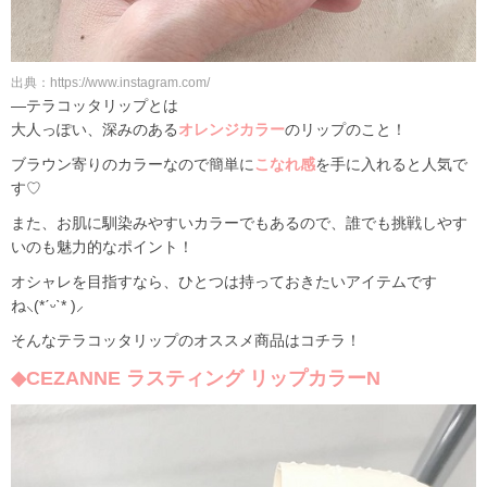
出典：https://www.instagram.com/
―テラコッタリップとは
大人っぽい、深みのある
オレンジカラー
のリップのこと！
ブラウン寄りのカラーなので簡単に
こなれ感
を手に入れると人気で
す♡
また、お肌に馴染みやすいカラーでもあるので、誰でも挑戦しやす
いのも魅力的なポイント！
オシャレを目指すなら、ひとつは持っておきたいアイテムです
ね⸜(*ˊᵕˋ* )⸝
そんなテラコッタリップのオススメ商品はコチラ！
◆CEZANNE ラスティング リップカラーN