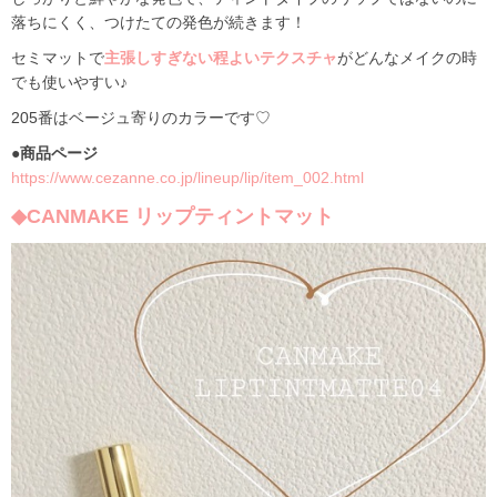
落ちにくく、つけたての発色が続きます！
セミマットで
主張しすぎない程よいテクスチャ
がどんなメイクの時
でも使いやすい♪
205番はベージュ寄りのカラーです♡
●商品ページ
https://www.cezanne.co.jp/lineup/lip/item_002.html
◆CANMAKE リップティントマット