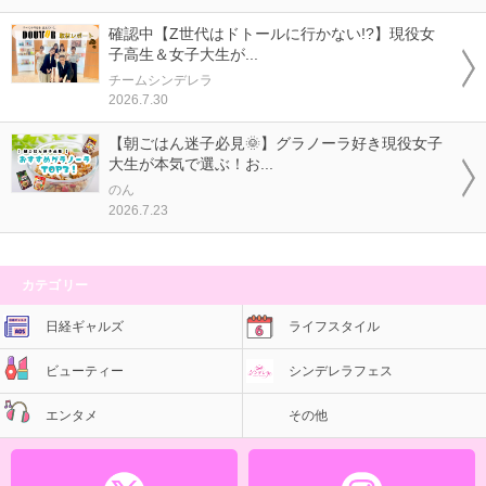
確認中【Z世代はドトールに行かない!?】現役女
子高生＆女子大生が...
チームシンデレラ
2026.7.30
【朝ごはん迷子必見🌞】グラノーラ好き現役女子
大生が本気で選ぶ！お...
のん
2026.7.23
カテゴリー
日経ギャルズ
ライフスタイル
ビューティー
シンデレラフェス
エンタメ
その他