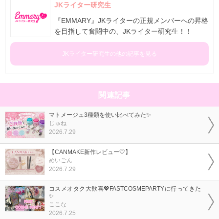
JKライター研究生
『EMMARY』JKライターの正規メンバーへの昇格
を目指して奮闘中の、JKライター研究生！！
JKライター研究生の他の記事を見る
関連記事
マトメージュ3種類を使い比べてみた✨
じゅね
2026.7.29
【CANMAKE新作レビュー🤍】
めいごん
2026.7.29
コスメオタク大歓喜💖FASTCOSMEPARTYに行ってきた
✨
ここな
2026.7.25