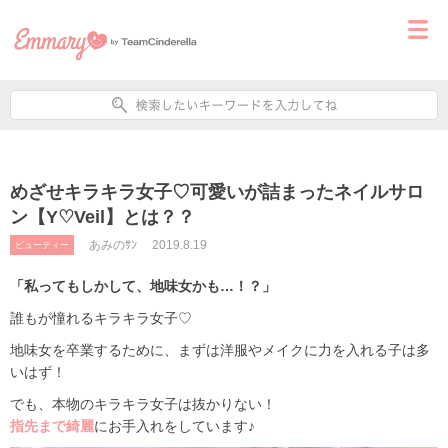
めざせキラキラ女子♡可愛いが詰まったネイルサロ
ン【Y♡Veil】とは？？
あみのｻﾝ
2019.8.19
ビューティー
「私ってもしかして、地味女かも…！？」
誰もが憧れるキラキラ女子♡
地味女を卒業するために、まずは洋服やメイクに力を入れる子は多
いはず！
でも、本物のキラキラ女子は抜かりない！
指先まで綺麗
にお手入れをしています♪