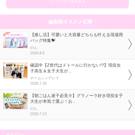
ランキング一覧を見る
編集部オススメ記事
【推し活】可愛いと大容量どちらも叶える現場用
バッグ特集💝
のん
2026.8.6
確認中【Z世代はドトールに行かない!?】現役女
子高生＆女子大生が...
チームシンデレラ
2026.7.30
【朝ごはん迷子必見🌞】グラノーラ好き現役女子
大生が本気で選ぶ！お...
のん
2026.7.23
カテゴリー