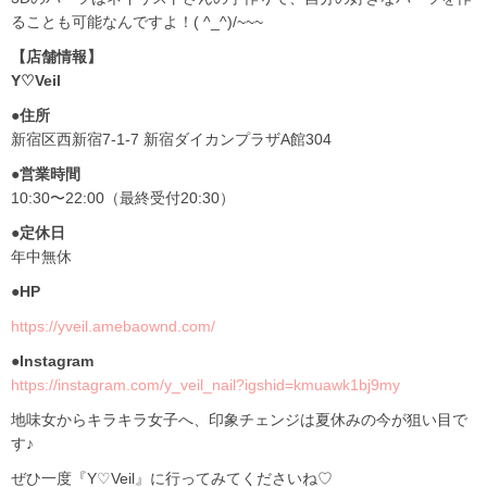
ることも可能なんですよ！( ^_^)/~~~
【店舗情報】
Y♡Veil
●住所
新宿区西新宿7-1-7 新宿ダイカンプラザA館304
●営業時間
10:30〜22:00（最終受付20:30）
●定休日
年中無休
●HP
https://yveil.amebaownd.com/
●Instagram
https://instagram.com/y_veil_nail?igshid=kmuawk1bj9my
地味女からキラキラ女子へ、印象チェンジは夏休みの今が狙い目で
す♪
ぜひ一度『Y♡Veil』に行ってみてくださいね♡