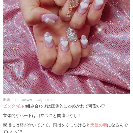
出典：https://www.instagram.com
ピンク×白
の組み合わせは圧倒的にゆめかわで可愛い♡
立体的なハートは目立つこと間違いなし！
親指には羽が付いていて、両指をくっつけると
天使の羽
になるんで
す( >_< )//