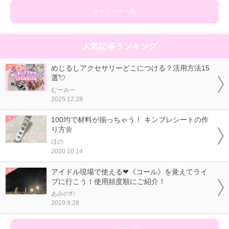
キーワード一覧
人気記事ランキング
めじるしアクセサリーどこにつける？活用方法15
選💘
むーみー
2025.12.28
100均で材料が揃っちゃう！ キンブレシートの作
り方🌼
ほの
2020.10.14
アイドル現場で使える❤《コール》を覚えてライ
ブに行こう！使用頻度順にご紹介！
あみのｻﾝ
2019.9.28