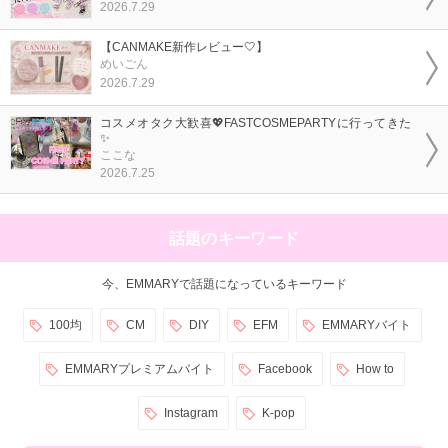
2026.7.29
【CANMAKE新作レビュー🤍】
めいごん
2026.7.29
コスメオタク大歓喜💖FASTCOSMEPARTYに行ってきた
✨
ここな
2026.7.25
話題のキーワード
今、EMMARYで話題になっているキーワード
100均
CM
DIY
EFM
EMMARYバイト
EMMARYプレミアムバイト
Facebook
How to
Instagram
K-pop