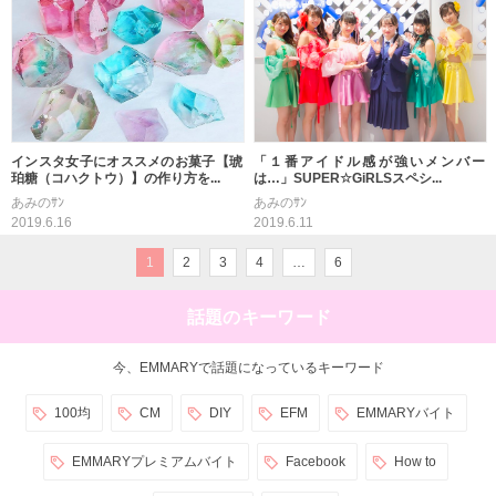
インスタ女子にオススメのお菓子【琥
「１番アイドル感が強いメンバー
珀糖（コハクトウ）】の作り方を...
は…」SUPER☆GiRLSスペシ...
あみのｻﾝ
あみのｻﾝ
2019.6.16
2019.6.11
1
2
3
4
…
6
話題のキーワード
今、EMMARYで話題になっているキーワード
100均
CM
DIY
EFM
EMMARYバイト
EMMARYプレミアムバイト
Facebook
How to