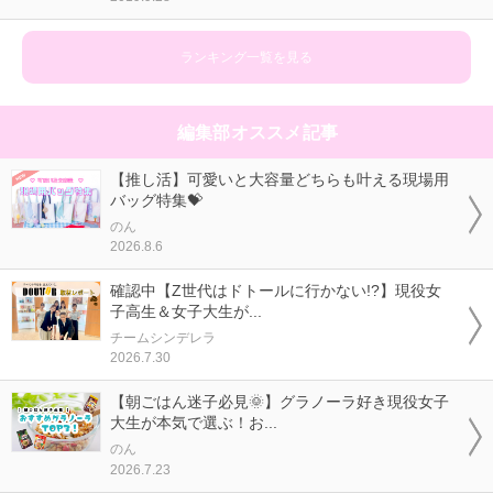
ランキング一覧を見る
編集部オススメ記事
【推し活】可愛いと大容量どちらも叶える現場用
バッグ特集💝
のん
2026.8.6
確認中【Z世代はドトールに行かない!?】現役女
子高生＆女子大生が...
チームシンデレラ
2026.7.30
【朝ごはん迷子必見🌞】グラノーラ好き現役女子
大生が本気で選ぶ！お...
のん
2026.7.23