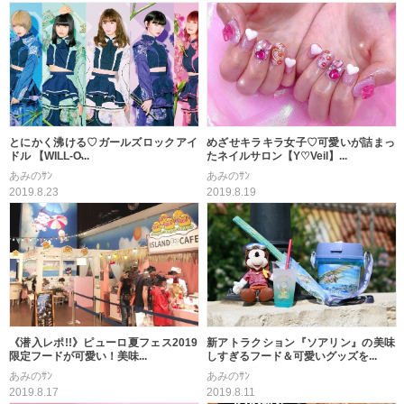
めざせキラキラ女子♡可愛いが詰まっ
とにかく沸ける♡ガールズロックアイ
たネイルサロン【Y♡Veil】...
ドル 【WILL-O̵...
あみのｻﾝ
あみのｻﾝ
2019.8.19
2019.8.23
《潜入レポ!!》ピューロ夏フェス2019
新アトラクション『ソアリン』の美味
限定フードが可愛い！美味...
しすぎるフード＆可愛いグッズを...
あみのｻﾝ
あみのｻﾝ
2019.8.17
2019.8.11