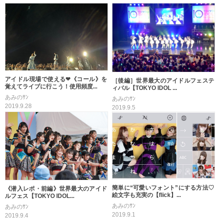
アイドル現場で使える❤《コール》を
［後編］世界最大のアイドルフェステ
覚えてライブに行こう！使用頻度...
ィバル【TOKYO IDOL ...
あみのｻﾝ
あみのｻﾝ
2019.9.28
2019.9.5
簡単に“可愛いフォント”にする方法♡
《潜入レポ・前編》世界最大のアイド
絵文字も充実の【flick】...
ルフェス【TOKYO IDOL...
あみのｻﾝ
あみのｻﾝ
2019.9.1
2019.9.4