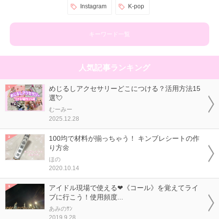
Instagram
K-pop
キーワード一覧
人気記事ランキング
めじるしアクセサリーどこにつける？活用方法15
選💘
むーみー
2025.12.28
100均で材料が揃っちゃう！ キンブレシートの作
り方🌼
ほの
2020.10.14
アイドル現場で使える❤《コール》を覚えてライ
ブに行こう！使用頻度...
あみのｻﾝ
2019.9.28