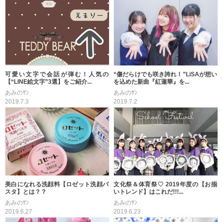
可愛い文字で会話が弾む！人気の
“傷だらけでも咲き誇れ！”LiSAが想い
【“LINE絵文字”3選】をご紹介...
を込めた新曲『紅蓮華』を...
あみのｻﾝ
あみのｻﾝ
2019.7.3
2019.7.2
美白になれる洗顔料【ロゼット洗顔パ
文化祭＆体育祭♡ 2019年度の【お揃
スタ】とは？？
いトレンド】はこれだ!!!...
あみのｻﾝ
あみのｻﾝ
2019.6.27
2019.6.23