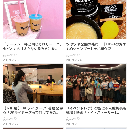
「ラーメン一杯と同じカロリー！？」
ツヤツヤな髪の毛に！【LUSHのおす
タピオカの【太らない飲み方】を...
すめシャンプー】をご紹介♡
あみのｻﾝ
あみのｻﾝ
2019.7.25
2019.7.24
【6月編】JKライターズ活動記録
《イベントレポ》のあにゃん編集長も
☆「JKライターズって何してるの...
登場！映画『トイ・ストーリー4...
あみのｻﾝ
あみのｻﾝ
2019.7.22
2019.7.19