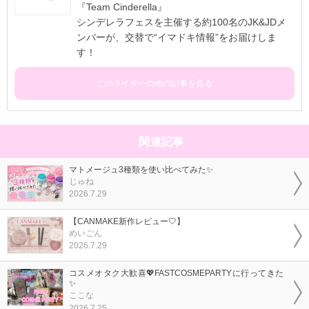
『Team Cinderella』
シンデレラフェスを主催する約100名のJK&JDメ
ンバーが、交替で“イマドキ情報”をお届けしま
す！
このライターの他の記事を見る
関連記事
マトメージュ3種類を使い比べてみた✨
じゅね
2026.7.29
【CANMAKE新作レビュー🤍】
めいごん
2026.7.29
コスメオタク大歓喜💖FASTCOSMEPARTYに行ってきた
✨
ここな
2026.7.25