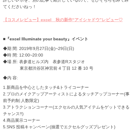
てくださいねっ！
【コスメレビュー】excel 秋の新作“アイシャドウ”レビュー♡
■『excel Illuminate your beauty』イベント
◆期 間: 2019年9月27日(金)~29日(日)
◆時 間: 12:00~20:00
◆場 所: 表参道ヒルズ内 表参道Rスタジオ
東京都渋谷区神宮前 4 丁目 12 番 10 号
◆内 容:
1.新商品を中心としたタッチ&トライコーナー
2.プロのメイクアップアーティストによるタッチアップコーナー(事
前予約制:人数限定)
3.アトラクションコーナー(エクセルの人気アイテムをゲットできる
チャンス!!)
4.商品展示コーナー
5.SNS 投稿キャンペーン(抽選でエクセルグッズプレゼント)