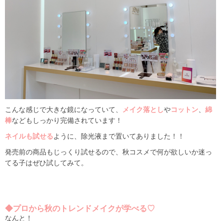
こんな感じで大きな鏡になっていて、
メイク落とし
や
コットン
、
綿
棒
などもしっかり完備されています！
ネイルも試せる
ように、除光液まで置いてありました！！
発売前の商品もじっくり試せるので、秋コスメで何が欲しいか迷っ
てる子はぜひ試してみて。
◆プロから秋のトレンドメイクが学べる♡
なんと！