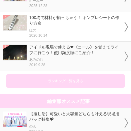
むーみー
2025.12.28
100均で材料が揃っちゃう！ キンブレシートの作
り方🌼
ほの
2020.10.14
アイドル現場で使える❤《コール》を覚えてライ
ブに行こう！使用頻度順にご紹介！
あみのｻﾝ
2019.9.28
ランキング一覧を見る
編集部オススメ記事
【推し活】可愛いと大容量どちらも叶える現場用
バッグ特集💝
のん