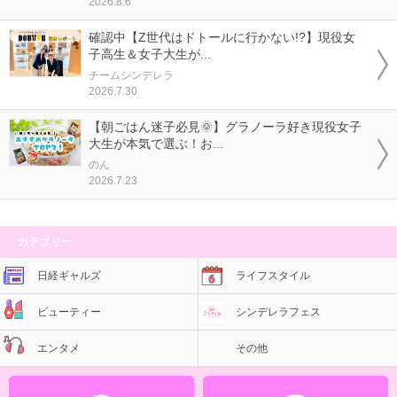
2026.8.6
確認中【Z世代はドトールに行かない!?】現役女
子高生＆女子大生が...
チームシンデレラ
2026.7.30
【朝ごはん迷子必見🌞】グラノーラ好き現役女子
大生が本気で選ぶ！お...
のん
2026.7.23
カテゴリー
日経ギャルズ
ライフスタイル
ビューティー
シンデレラフェス
エンタメ
その他