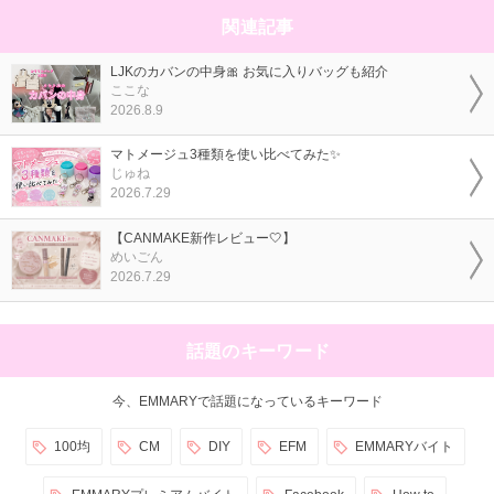
関連記事
LJKのカバンの中身🎀 お気に入りバッグも紹介
ここな
2026.8.9
マトメージュ3種類を使い比べてみた✨
じゅね
2026.7.29
【CANMAKE新作レビュー🤍】
めいごん
2026.7.29
話題のキーワード
今、EMMARYで話題になっているキーワード
100均
CM
DIY
EFM
EMMARYバイト