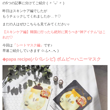
の5つの記事に分けてご紹介 ( 〃 ˆᴗˆ 〃 )
昨日はスキンケア編でしたが
もうチェックしてくれましたか…？♡
まだの人はぜひこちらも見てみてください♪
【スキンケア編】韓国に行ったら絶対に買うべき“神アイテム”はこ
れだ♡
今回は
「シートマスク編」
です♪
早速ご紹介していきます ✩⸜(｡•﹏•｡ )
◆papa recipe(パパレシピ) ボムビーハニーマスク