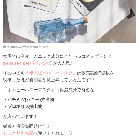
出典
https://www.instagram.com
韓国では今オーガニック成分にこだわるコスメブランド
papa recipe(パパレシピ)
が大人気♪
その中でも
「ボムビーハニーマスク」
は販売実績5億枚を
突破したほど愛用者が急上昇しているんです♡
「ボムビーハニーマスク」は保湿成分で有名な
・ハチミツ(ハニー)抽出物
・プロポリス抽出物
が入っています！
栄養と保湿を同時に与え
しっとりもち肌
へ導いてくれます♡