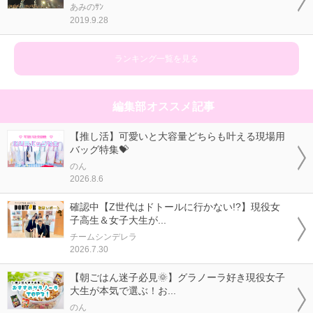
あみのｻﾝ
2019.9.28
ランキング一覧を見る
編集部オススメ記事
【推し活】可愛いと大容量どちらも叶える現場用
バッグ特集💝
のん
2026.8.6
確認中【Z世代はドトールに行かない!?】現役女
子高生＆女子大生が...
チームシンデレラ
2026.7.30
【朝ごはん迷子必見🌞】グラノーラ好き現役女子
大生が本気で選ぶ！お...
のん