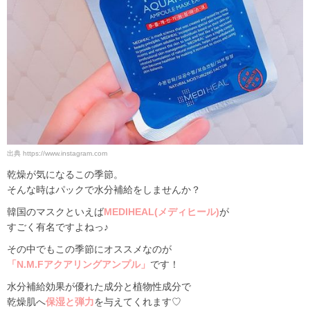
出典
https://www.instagram.com
乾燥が気になるこの季節。
そんな時はパックで水分補給をしませんか？
韓国のマスクといえば
MEDIHEAL(メディヒール)
が
すごく有名ですよねっ♪
その中でもこの季節にオススメなのが
「N.M.Fアクアリングアンプル」
です！
水分補給効果が優れた成分と植物性成分で
乾燥肌へ
保湿と弾力
を与えてくれます♡