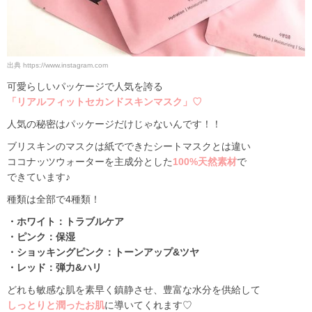
出典
https://www.instagram.com
可愛らしいパッケージで人気を誇る
「リアルフィットセカンドスキンマスク」♡
人気の秘密はパッケージだけじゃないんです！！
ブリスキンのマスクは紙でできたシートマスクとは違い
ココナッツウォーターを主成分とした
100%天然素材
で
できています♪
種類は全部で4種類！
・ホワイト：トラブルケア
・ピンク：保湿
・ショッキングピンク：トーンアップ&ツヤ
・レッド：弾力&ハリ
どれも敏感な肌を素早く鎮静させ、豊富な水分を供給して
しっとりと潤ったお肌
に導いてくれます♡