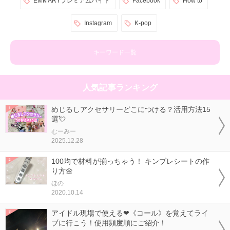
EMMARYプレミアムバイト
Facebook
How to
Instagram
K-pop
キーワード一覧
人気記事ランキング
めじるしアクセサリーどこにつける？活用方法15
選💘
むーみー
2025.12.28
100均で材料が揃っちゃう！ キンブレシートの作
り方🌼
ほの
2020.10.14
アイドル現場で使える❤《コール》を覚えてライ
ブに行こう！使用頻度順にご紹介！