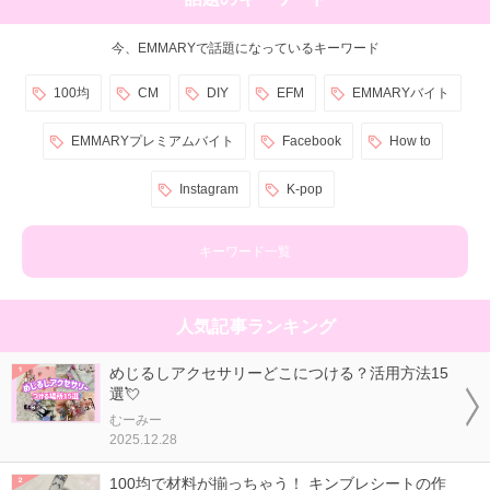
今、EMMARYで話題になっているキーワード
100均
CM
DIY
EFM
EMMARYバイト
EMMARYプレミアムバイト
Facebook
How to
Instagram
K-pop
キーワード一覧
人気記事ランキング
めじるしアクセサリーどこにつける？活用方法15
選💘
むーみー
2025.12.28
100均で材料が揃っちゃう！ キンブレシートの作