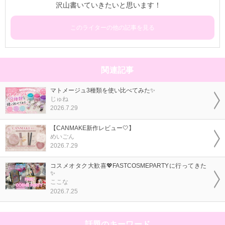
沢山書いていきたいと思います！
このライターの他の記事を見る
関連記事
マトメージュ3種類を使い比べてみた✨
じゅね
2026.7.29
【CANMAKE新作レビュー🤍】
めいごん
2026.7.29
コスメオタク大歓喜💖FASTCOSMEPARTYに行ってきた
✨
ここな
2026.7.25
話題のキーワード