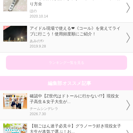
り方🌼
ほの
2020.10.14
アイドル現場で使える❤《コール》を覚えてライ
ブに行こう！使用頻度順にご紹介！
あみのｻﾝ
2019.9.28
ランキング一覧を見る
編集部オススメ記事
確認中【Z世代はドトールに行かない!?】現役女
子高生＆女子大生が...
チームシンデレラ
2026.7.30
【朝ごはん迷子必見🌞】グラノーラ好き現役女子
大生が本気で選ぶ！お...