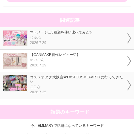
関連記事
マトメージュ3種類を使い比べてみた✨
じゅね
2026.7.29
【CANMAKE新作レビュー🤍】
めいごん
2026.7.29
コスメオタク大歓喜💖FASTCOSMEPARTYに行ってきた
✨
ここな
2026.7.25
話題のキーワード
今、EMMARYで話題になっているキーワード