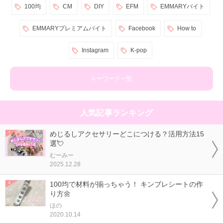
100均
CM
DIY
EFM
EMMARYバイト
EMMARYプレミアムバイト
Facebook
How to
Instagram
K-pop
キーワード一覧
人気記事ランキング
めじるしアクセサリーどこにつける？活用方法15
選💘
むーみー
2025.12.28
100均で材料が揃っちゃう！ キンブレシートの作
り方🌼
ほの
2020.10.14