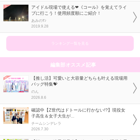
アイドル現場で使える❤《コール》を覚えてライ
ブに行こう！使用頻度順にご紹介！
あみのｻﾝ
2019.9.28
ランキング一覧を見る
編集部オススメ記事
【推し活】可愛いと大容量どちらも叶える現場用
バッグ特集💝
のん
2026.8.6
確認中【Z世代はドトールに行かない!?】現役女
子高生＆女子大生が...
チームシンデレラ
2026.7.30