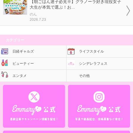
【朝ごはん迷子必見🌞】グラノーラ好き現役女子
大生が本気で選ぶ！お...
のん
2026.7.23
カテゴリー
日経ギャルズ
ライフスタイル
ビューティー
シンデレラフェス
エンタメ
その他