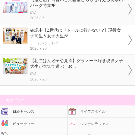
バッグ特集💝
のん
2026.8.6
確認中【Z世代はドトールに行かない!?】現役女
子高生＆女子大生が...
チームシンデレラ
2026.7.30
【朝ごはん迷子必見🌞】グラノーラ好き現役女子
大生が本気で選ぶ！お...
のん
2026.7.23
カテゴリー
日経ギャルズ
ライフスタイル
ビューティー
シンデレラフェス