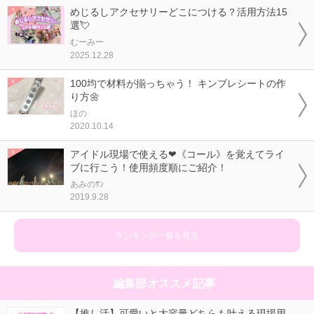
めじるしアクセサリーどこにつける？活用方法15
選💘
むーみー
2025.12.28
100均で材料が揃っちゃう！ キンブレシートの作
り方🌼
ほの
2020.10.14
アイドル現場で使える❤《コール》を覚えてライ
ブに行こう！使用頻度順にご紹介！
あみのｻﾝ
2019.9.28
ランキング一覧を見る
編集部オススメ記事
【推し活】可愛いと大容量どちらも叶える現場用