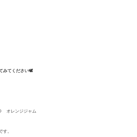
みてください🕊
カラ オレンジジャム
です。