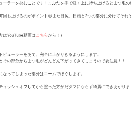
ーラーを挟むことです！まぶたを手で軽く上に持ち上げるとまつ毛
も上げるのがポイント😃また目尻、目頭と2つの部分に分けてそれ
YouTube動画は
こちら
から！）
トビューラーをあて、完全に上がりきるようにします。
その部分からまつ毛がどんどん下がってきてしまうので要注意！！
になってしまった部分はコームでほぐします。
ティッシュオフしてから塗った方がだダマにならず綺麗にできあがりま