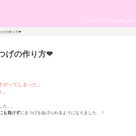
カテゴリー
人気記事ランキ
つげの作り方❤
つげの作り方❤
さがってしまった」
！」
した…。
にも負けず
にまつげをあげられるようになりました…！