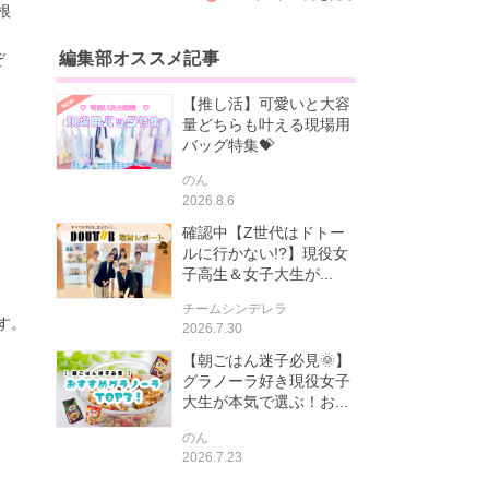
の根
編集部オススメ記事
ぞ
【推し活】可愛いと大容
量どちらも叶える現場用
バッグ特集💝
のん
2026.8.6
確認中【Z世代はドトー
ルに行かない!?】現役女
子高生＆女子大生が...
チームシンデレラ
す。
2026.7.30
【朝ごはん迷子必見🌞】
グラノーラ好き現役女子
大生が本気で選ぶ！お...
のん
2026.7.23