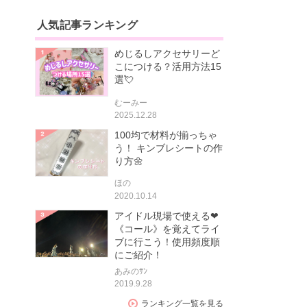
人気記事ランキング
めじるしアクセサリーど
こにつける？活用方法15
選💘
むーみー
2025.12.28
100均で材料が揃っちゃ
う！ キンブレシートの作
り方🌼
ほの
2020.10.14
アイドル現場で使える❤
《コール》を覚えてライ
ブに行こう！使用頻度順
にご紹介！
あみのｻﾝ
2019.9.28
ランキング一覧を見る