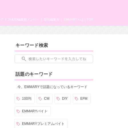
ング
JK&JD編集部メンバー
歴代編集長
EMMARYとは
TOP
キーワード検索
話題のキーワード
今、EMMARYで話題になっているキーワード
100均
CM
DIY
EFM
EMMARYバイト
EMMARYプレミアムバイト