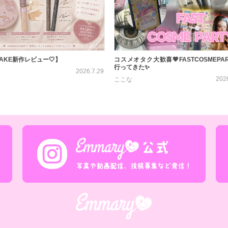
AKE新作レビュー🤍】
コスメオタク大歓喜💖FASTCOSMEPA
行ってきた✨
2026.7.29
202
ここな