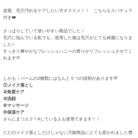
皮脂、毛穴汚れをケアしたい方オススメ！！ こちらもスパチュラ
付き❤️
さっぱりしていて使いやすい商品でした！
毛穴に悩んでいる私でも、使用した後は毛穴がとても綺麗になりま
した✨
すっきり爽やかなフレッシュハニーの香りがリフレッシュさせてく
れます💛
しかも！バームの2種類にはなんと５つの役割があります💭
①メイク落とし
②角質ケア
③洗顔
④マッサージ
⑤保湿ケア
さらにまつエク＊
4
している人も使用できます！！
ただのメイク落としだけじゃない万能商品にとても惹かれました😎