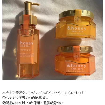
ハチミツ美容クレンジングのポイントがこちらの４つ！！
①
ハチミツ美容の独自比率
※
1
②
製品の
90%
以上が
”
保湿・整肌成分
″
※
2