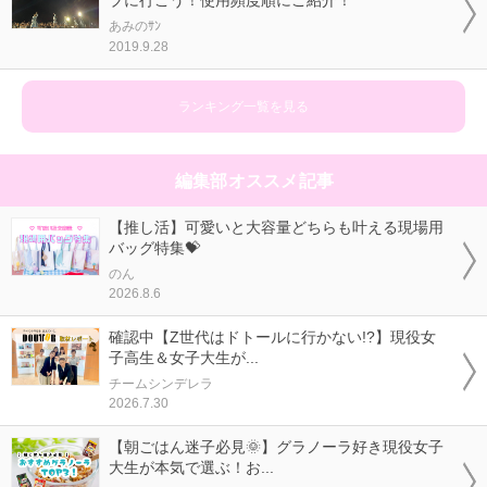
ブに行こう！使用頻度順にご紹介！
あみのｻﾝ
2019.9.28
ランキング一覧を見る
編集部オススメ記事
【推し活】可愛いと大容量どちらも叶える現場用
バッグ特集💝
のん
2026.8.6
確認中【Z世代はドトールに行かない!?】現役女
子高生＆女子大生が...
チームシンデレラ
2026.7.30
【朝ごはん迷子必見🌞】グラノーラ好き現役女子
大生が本気で選ぶ！お...