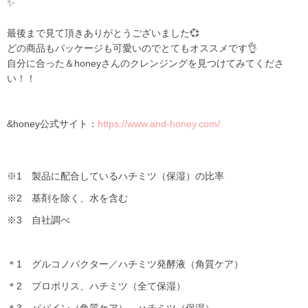
✨
最後まで見て頂きありがとうございました💞
どの商品もパッケージも可愛いのでとてもオススメです👌
自分に合った＆honeyさんのクレンジングを見つけてみてくださ
い！！
&honey公式サイト：
https://www.and-honey.com/
※1 製品に配合しているハチミツ（保湿）の比率
※2 基剤を除く、水を含む
※3 自社調べ
＊1
グルコノバクター／ハチミツ発酵液
（角質ケア）
＊2 プロポリス、ハチミツ（全て保湿）
＊3 パパイン（角質ケア）、ハチミツ（保湿）