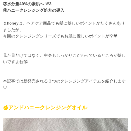
③
水分量
40%
の素肌へ ※
3
④
ハニークレンジング処方の導入
＆
honey
は、ヘアケア商品でも髪に嬉しいポイントがたくさんあり
ましたが、
今回のクレンジングシリーズでもお肌に優しいポイントが💡🧡
見た目だけではなく、中身もしっかりこだわっているところが嬉し
いですよね🥰
本記事では新発売される３つのクレンジングアイテムを紹介します
♡
🍯アンドハニークレンジングオイル