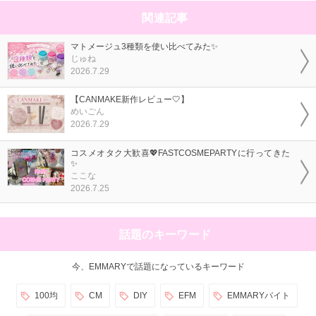
関連記事
マトメージュ3種類を使い比べてみた✨
じゅね
2026.7.29
【CANMAKE新作レビュー🤍】
めいごん
2026.7.29
コスメオタク大歓喜💖FASTCOSMEPARTYに行ってきた
✨
ここな
2026.7.25
話題のキーワード
今、EMMARYで話題になっているキーワード
100均
CM
DIY
EFM
EMMARYバイト