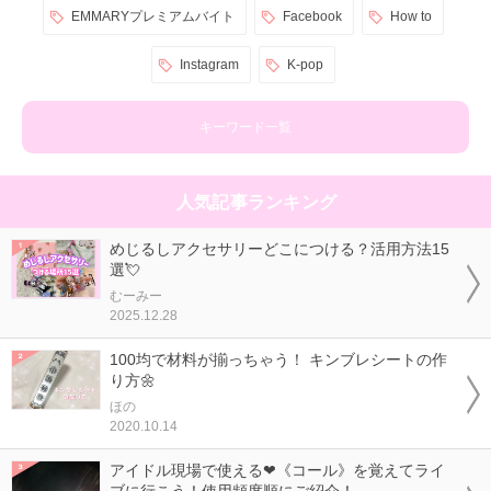
EMMARYプレミアムバイト
Facebook
How to
Instagram
K-pop
キーワード一覧
人気記事ランキング
めじるしアクセサリーどこにつける？活用方法15
選💘
むーみー
2025.12.28
100均で材料が揃っちゃう！ キンブレシートの作
り方🌼
ほの
2020.10.14
アイドル現場で使える❤《コール》を覚えてライ