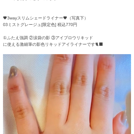
🖤3wayスリムシェードライナー🖤（写真下）
03ミストグレージュ[限定色] 税込770円
①ふたえ強調 ②涙袋の影 ③アイブロウリキッド
に使える激細筆の影色リキッドアイライナーです🐈‍⬛