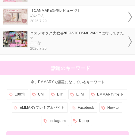
【CANMAKE新作レビュー🤍】
めいごん
2026.7.29
コスメオタク大歓喜💖FASTCOSMEPARTYに行ってきた
✨
ここな
2026.7.25
話題のキーワード
今、EMMARYで話題になっているキーワード
100均
CM
DIY
EFM
EMMARYバイト
EMMARYプレミアムバイト
Facebook
How to
Instagram
K-pop