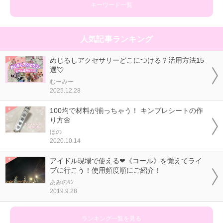
キーワード一覧
人気記事ランキング
めじるしアクセサリーどこにつける？活用方法15
選💘
むーみー
2025.12.28
100均で材料が揃っちゃう！ キンブレシートの作
り方🌼
ほの
2020.10.14
アイドル現場で使える❤《コール》を覚えてライ
ブに行こう！使用頻度順にご紹介！
あみのｻﾝ
2019.9.28
ランキング一覧を見る