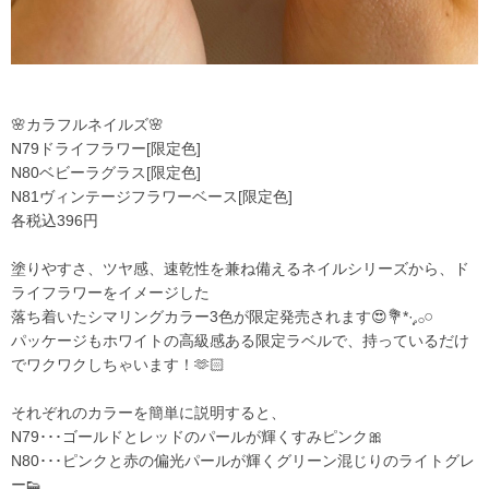
🌸カラフルネイルズ🌸
N79ドライフラワー[限定色]
N80ベビーラグラス[限定色]
N81ヴィンテージフラワーベース[限定色]
各税込396円
塗りやすさ、ツヤ感、速乾性を兼ね備えるネイルシリーズから、ド
ライフラワーをイメージした
落ち着いたシマリングカラー3色が限定発売されます😍💐*·̩͙𓈒𓂂𓏸
パッケージもホワイトの高級感ある限定ラベルで、持っているだけ
でワクワクしちゃいます！🫶🏻
それぞれのカラーを簡単に説明すると、
N79･･･ゴールドとレッドのパールが輝くすみピンク🎀
N80･･･ピンクと赤の偏光パールが輝くグリーン混じりのライトグレ
ー👟