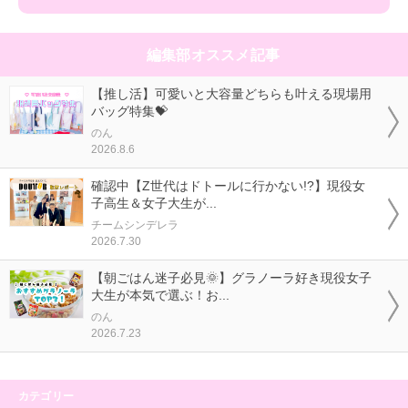
編集部オススメ記事
【推し活】可愛いと大容量どちらも叶える現場用
バッグ特集💝
のん
2026.8.6
確認中【Z世代はドトールに行かない!?】現役女
子高生＆女子大生が...
チームシンデレラ
2026.7.30
【朝ごはん迷子必見🌞】グラノーラ好き現役女子
大生が本気で選ぶ！お...
のん
2026.7.23
カテゴリー