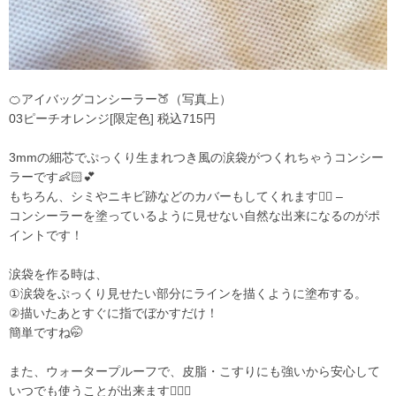
🍊アイバッグコンシーラー🍑（写真上）
03ピーチオレンジ[限定色] 税込715円
3mmの細芯でぷっくり生まれつき風の涙袋がつくれちゃうコンシー
ラーです👶🏻💕
もちろん、シミやニキビ跡などのカバーもしてくれます👍🏻 –
コンシーラーを塗っているように見せない自然な出来になるのがポ
イントです！
涙袋を作る時は、
①涙袋をぷっくり見せたい部分にラインを描くように塗布する。
②描いたあとすぐに指でぼかすだけ！
簡単ですね🤭
また、ウォータープルーフで、皮脂・こすりにも強いから安心して
いつでも使うことが出来ます🙆🏻‍♀️