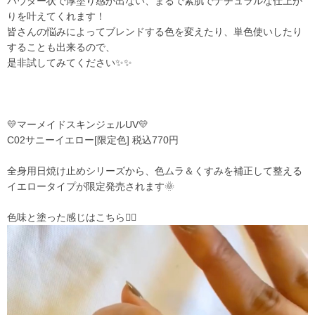
パウダー状で厚塗り感が出ない、まるで素肌でナチュラルな仕上が
りを叶えてくれます！
皆さんの悩みによってブレンドする色を変えたり、単色使いしたり
することも出来るので、
是非試してみてください✨✨
💛マーメイドスキンジェルUV💛
C02サニーイエロー[限定色] 税込770円
全身用日焼け止めシリーズから、色ムラ＆くすみを補正して整える
イエロータイプが限定発売されます🌞
色味と塗った感じはこちら👇🏻