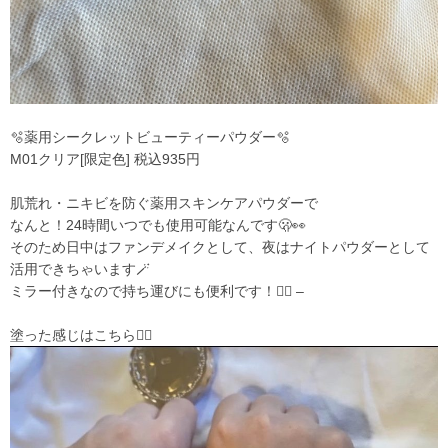
🫧薬用シークレットビューティーパウダー🫧
M01クリア[限定色] 税込935円
肌荒れ・ニキビを防ぐ薬用スキンケアパウダーで
なんと！24時間いつでも使用可能なんです🫢👀
そのため日中はファンデメイクとして、夜はナイトパウダーとして
活用できちゃいます🪄
ミラー付きなので持ち運びにも便利です！👍🏻 –
塗った感じはこちら👇🏻