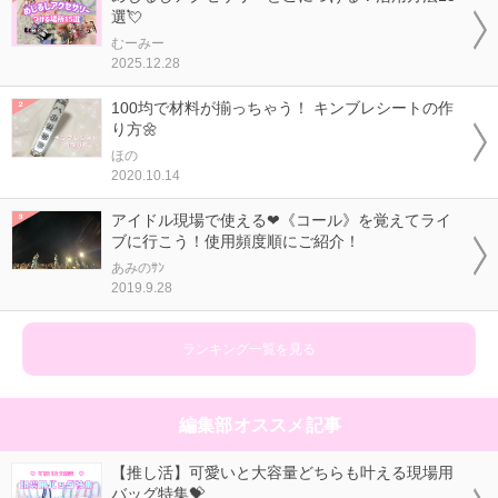
選💘
むーみー
2025.12.28
100均で材料が揃っちゃう！ キンブレシートの作
り方🌼
ほの
2020.10.14
アイドル現場で使える❤《コール》を覚えてライ
ブに行こう！使用頻度順にご紹介！
あみのｻﾝ
2019.9.28
ランキング一覧を見る
編集部オススメ記事
【推し活】可愛いと大容量どちらも叶える現場用
バッグ特集💝