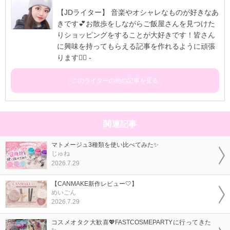
【JDライター】 音楽やオシャレなものが好きなあ
きです💕お散歩をしながらご飯屋さんを見つけた
りショッピングをすることが大好きです！皆さん
に興味を持ってもらえる記事を作れるように頑張
ります✊🏻 -
このライターの他の記事を見る
関連記事
マトメージュ3種類を使い比べてみた✨
じゅね
2026.7.29
【CANMAKE新作レビュー🤍】
めいごん
2026.7.29
コスメオタク大歓喜💖FASTCOSMEPARTYに行ってきた