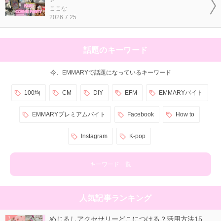
✨
ここな
2026.7.25
話題のキーワード
今、EMMARYで話題になっているキーワード
100均
CM
DIY
EFM
EMMARYバイト
EMMARYプレミアムバイト
Facebook
How to
Instagram
K-pop
キーワード一覧
人気記事ランキング
めじるしアクセサリーどこにつける？活用方法15